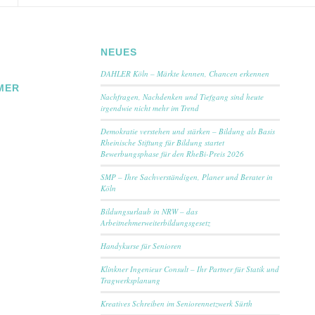
NEUES
DAHLER Köln – Märkte kennen, Chancen erkennen
MER
Nachfragen, Nachdenken und Tiefgang sind heute
irgendwie nicht mehr im Trend
Demokratie verstehen und stärken – Bildung als Basis
Rheinische Stiftung für Bildung startet
Bewerbungsphase für den RheBi-Preis 2026
SMP – Ihre Sachverständigen, Planer und Berater in
Köln
Bildungsurlaub in NRW – das
Arbeitnehmerweiterbildungsgesetz
Handykurse für Senioren
Klinkner Ingenieur Consult – Ihr Partner für Statik und
Tragwerksplanung
Kreatives Schreiben im Seniorennetzwerk Sürth