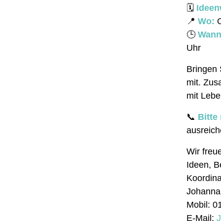
🗓
Ideen
📍
Wo:
O
🕒
Wann
Uhr
Bringen 
mit. Zu
mit Lebe
📞
Bitte
ausreich
Wir freu
Ideen, 
Koordin
Johanna 
Mobil: 
E-Mail:
J