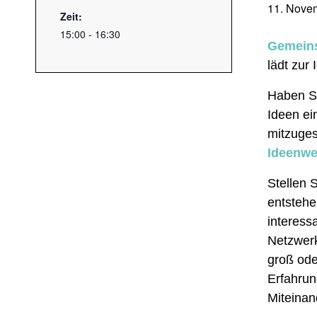
11. Nove
Zeit:
15:00 - 16:30
Gemeins
lädt zur
Haben Si
Ideen ei
mitzuges
Ideenwe
Stellen 
entstehe
interess
Netzwerk
groß ode
Erfahrun
Miteinan