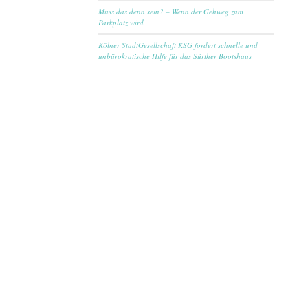
Muss das denn sein? – Wenn der Gehweg zum
Parkplatz wird
Kölner StadtGesellschaft KSG fordert schnelle und
unbürokratische Hilfe für das Sürther Bootshaus