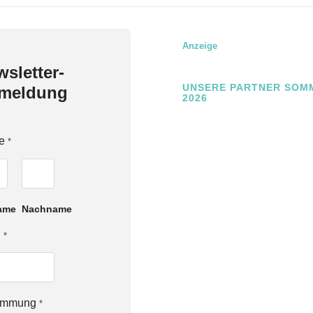
Anzeige
sletter-
UNSERE PARTNER SOM
meldung
2026
e
*
ame
Nachname
l
*
timmung
*