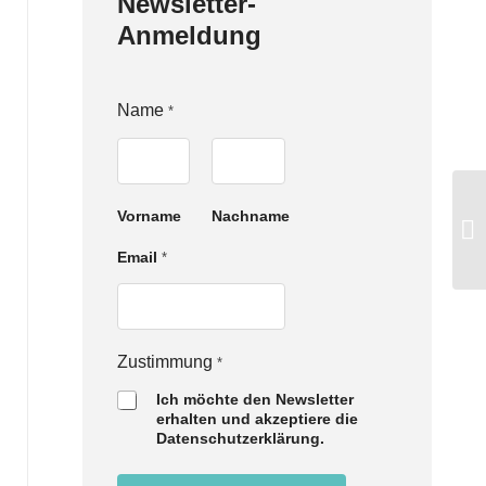
Newsletter-
Anmeldung
Name
*
Vorname
Nachname
N
Email
*
a
m
e
Z
u
Zustimmung
*
s
t
Ich möchte den Newsletter
i
erhalten und akzeptiere die
m
Datenschutzerklärung.
m
u