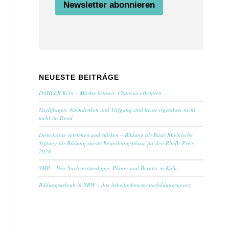
n
Newsletter abonnieren
g
E
m
a
i
l
NEUESTE BEITRÄGE
DAHLER Köln – Märkte kennen, Chancen erkennen
Nachfragen, Nachdenken und Tiefgang sind heute irgendwie nicht
mehr im Trend
Demokratie verstehen und stärken – Bildung als Basis Rheinische
Stiftung für Bildung startet Bewerbungsphase für den RheBi-Preis
2026
SMP – Ihre Sachverständigen, Planer und Berater in Köln
Bildungsurlaub in NRW – das Arbeitnehmerweiterbildungsgesetz