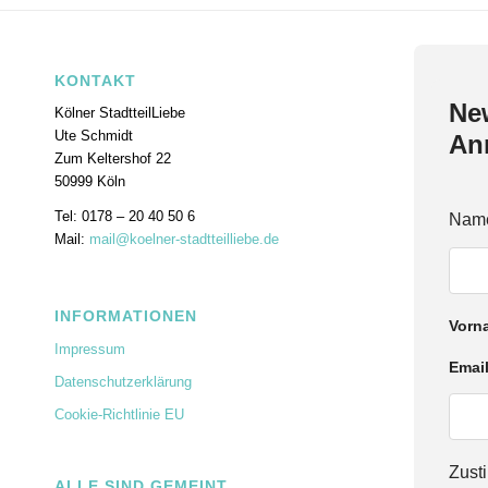
KONTAKT
New
Kölner StadtteilLiebe
Ute Schmidt
An
Zum Keltershof 22
50999 Köln
Tel: 0178 – 20 40 50 6
E
Nam
m
Mail:
mail@koelner-stadtteilliebe.de
a
i
l
INFORMATIONEN
N
Vorn
a
Impressum
m
Emai
e
Datenschutzerklärung
Z
u
Cookie-Richtlinie EU
s
t
Zus
i
ALLE SIND GEMEINT