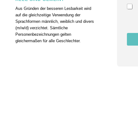
m
m
Aus Gründen der besseren Lesbarkeit wird
u
auf die gleichzeitige Verwendung der
n
Sprachformen männlich, weiblich und divers
g
(m/w/d) verzichtet. Sämtliche
Personenbezeichnungen gelten
gleichermaßen für alle Geschlechter.