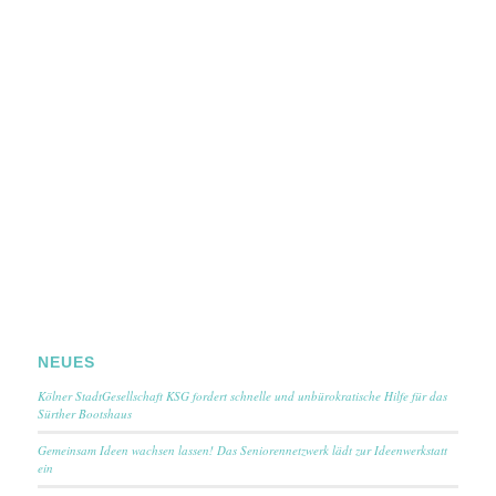
NEUES
Kölner StadtGesellschaft KSG fordert schnelle und unbürokratische Hilfe für das
Sürther Bootshaus
Gemeinsam Ideen wachsen lassen! Das Seniorennetzwerk lädt zur Ideenwerkstatt
ein