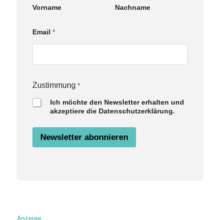
N
Vorname
Nachname
a
m
e
Email
*
Z
u
s
t
i
m
Zustimmung
*
m
u
Ich möchte den Newsletter erhalten und
n
akzeptiere die Datenschutzerklärung.
g
Newsletter abonnieren
Anzeige