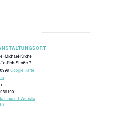
ANSTALTUNGSORT
el-Michael-Kirche
r-Te-Reh-Straße 7
0999
Google Karte
en
n
9956100
taltungsort-Website
en