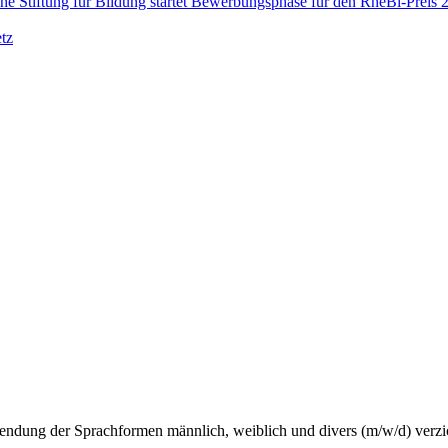
che Stiftung für Bildung startet Bewerbungsphase für den RheBi-Preis 
tz
wendung der Sprachformen männlich, weiblich und divers (m/w/d) verzi