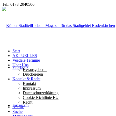
Tel.: 0178-2040506
Start
AKTUELLES
Veedels-Termine
Über Uns
Facebook
Herausgeberin
Druckereien
Kontakt & Recht
Kontakt
Impressum
Datenschutzerklärung
Cookie-Richtlinie EU
Recht
Instagram
Archiv
Suche