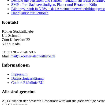
Demokratie verstehen und stärken – Bildung als Basis Rheinis
SMP – Ihre Sachverständigen, Planer und Berater in Köln
Bildungsurlaub in NRW – das Arbeitnehmerweiterbildungsgese
Handykurse für Senioren
Kontakt
Kölner StadtteilLiebe
Ute Schmidt
Zum Keltershof 22
50999 Köln
Tel: 0178 – 20 40 50 6
Mail:
mail@koelner-stadtteilliebe.de
Informationen
Impressum
Datenschutzerklärung
Cookie-Richtlinie EU
Alle sind gemeint
Aus Gründen der besseren Lesbarkeit wird auf die gleichzeitige Ver