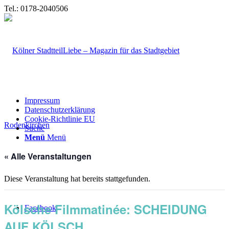
Tel.: 0178-2040506
Impressum
Datenschutzerklärung
Cookie-Richtlinie EU
Suche
Menü
Menü
« Alle Veranstaltungen
Diese Veranstaltung hat bereits stattgefunden.
Kölsche Filmmatinée: SCHEIDUNG
Facebook
AUF KÖLSCH