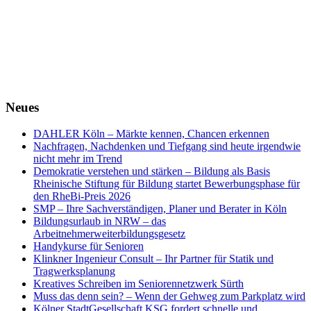
Neues
DAHLER Köln – Märkte kennen, Chancen erkennen
Nachfragen, Nachdenken und Tiefgang sind heute irgendwie
nicht mehr im Trend
Demokratie verstehen und stärken – Bildung als Basis
Rheinische Stiftung für Bildung startet Bewerbungsphase für
den RheBi-Preis 2026
SMP – Ihre Sachverständigen, Planer und Berater in Köln
Bildungsurlaub in NRW – das
Arbeitnehmerweiterbildungsgesetz
Handykurse für Senioren
Klinkner Ingenieur Consult – Ihr Partner für Statik und
Tragwerksplanung
Kreatives Schreiben im Seniorennetzwerk Sürth
Muss das denn sein? – Wenn der Gehweg zum Parkplatz wird
Kölner StadtGesellschaft KSG fordert schnelle und