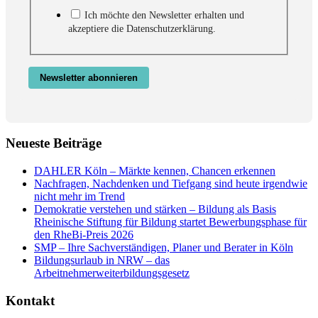
Ich möchte den Newsletter erhalten und
akzeptiere die Datenschutzerklärung.
Newsletter abonnieren
Neueste Beiträge
DAHLER Köln – Märkte kennen, Chancen erkennen
Nachfragen, Nachdenken und Tiefgang sind heute irgendwie
nicht mehr im Trend
Demokratie verstehen und stärken – Bildung als Basis
Rheinische Stiftung für Bildung startet Bewerbungsphase für
den RheBi-Preis 2026
SMP – Ihre Sachverständigen, Planer und Berater in Köln
Bildungsurlaub in NRW – das
Arbeitnehmerweiterbildungsgesetz
Kontakt