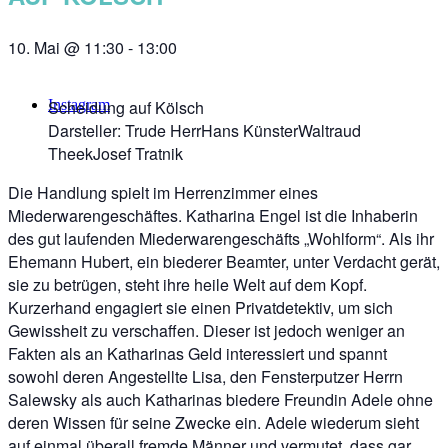
10. Mai @ 11:30
-
13:00
Instagram
Scheidung auf Kölsch
Darsteller: Trude HerrHans KünsterWaltraud
TheekJosef Tratnik
Die Handlung spielt im Herrenzimmer eines
Miederwarengeschäftes. Katharina Engel ist die Inhaberin
des gut laufenden Miederwarengeschäfts „Wohlform“. Als ihr
Ehemann Hubert, ein biederer Beamter, unter Verdacht gerät,
sie zu betrügen, steht ihre heile Welt auf dem Kopf.
Kurzerhand engagiert sie einen Privatdetektiv, um sich
Gewissheit zu verschaffen. Dieser ist jedoch weniger an
Fakten als an Katharinas Geld interessiert und spannt
sowohl deren Angestellte Lisa, den Fensterputzer Herrn
Salewsky als auch Katharinas biedere Freundin Adele ohne
deren Wissen für seine Zwecke ein. Adele wiederum sieht
auf einmal überall fremde Männer und vermutet, dass gar