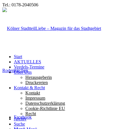
Tel.: 0178-2040506
Start
AKTUELLES
Veedels-Termine
Über Uns
Herausgeberin
Druckereien
Kontakt & Recht
Kontakt
Impressum
Datenschutzerklärung
Cookie-Richtlinie EU
Recht
Facebook
Archiv
Suche