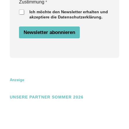
a
Zustimmung
*
m
Ich möchte den Newsletter erhalten und
e
akzeptiere die Datenschutzerklärung.
Z
u
s
Newsletter abonnieren
t
i
m
m
u
n
g
Anzeige
UNSERE PARTNER SOMMER 2026