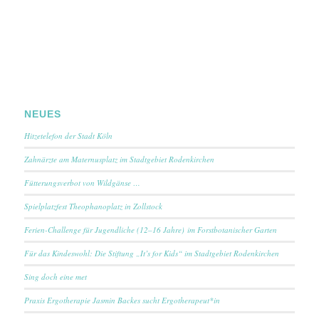
NEUES
Hitzetelefon der Stadt Köln
Zahnärzte am Maternusplatz im Stadtgebiet Rodenkirchen
Fütterungsverbot von Wildgänse …
Spielplatzfest Theophanoplatz in Zollstock
Ferien-Challenge für Jugendliche (12–16 Jahre) im Forstbotanischer Garten
Für das Kindeswohl: Die Stiftung „It’s for Kids“ im Stadtgebiet Rodenkirchen
Sing doch eine met
Praxis Ergotherapie Jasmin Backes sucht Ergotherapeut*in