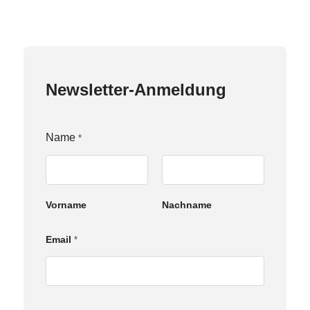
Newsletter-Anmeldung
Name
*
Vorname
Nachname
E
Email
*
m
a
i
l
N