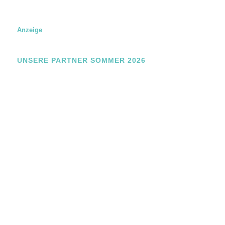
n
g
E
m
Anzeige
a
i
l
UNSERE PARTNER SOMMER 2026