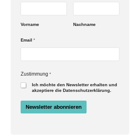
Vorname
Nachname
Email
*
N
Zustimmung
*
a
Ich möchte den Newsletter erhalten und
m
akzeptiere die Datenschutzerklärung.
e
Z
u
Newsletter abonnieren
s
t
i
m
m
u