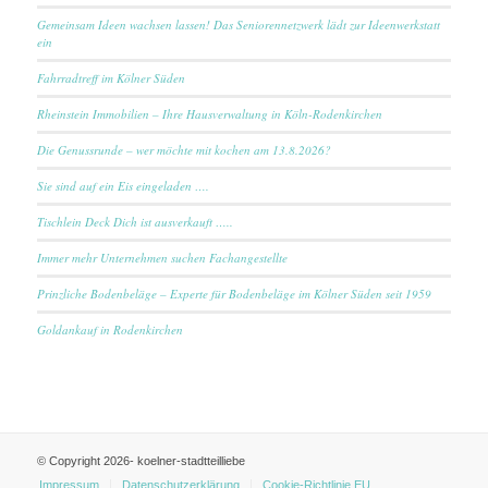
Gemeinsam Ideen wachsen lassen! Das Seniorennetzwerk lädt zur Ideenwerkstatt
ein
Fahrradtreff im Kölner Süden
Rheinstein Immobilien – Ihre Hausverwaltung in Köln-Rodenkirchen
Die Genussrunde – wer möchte mit kochen am 13.8.2026?
Sie sind auf ein Eis eingeladen ….
Tischlein Deck Dich ist ausverkauft …..
Immer mehr Unternehmen suchen Fachangestellte
Prinzliche Bodenbeläge – Experte für Bodenbeläge im Kölner Süden seit 1959
Goldankauf in Rodenkirchen
© Copyright 2026- koelner-stadtteilliebe
Impressum
Datenschutzerklärung
Cookie-Richtlinie EU