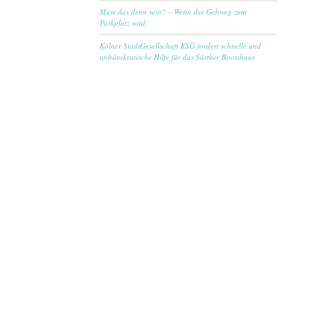
Muss das denn sein? – Wenn der Gehweg zum
Parkplatz wird
Kölner StadtGesellschaft KSG fordert schnelle und
unbürokratische Hilfe für das Sürther Bootshaus