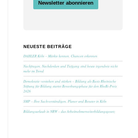
u
Newsletter abonnieren
n
g
N
a
m
e
NEUESTE BEITRÄGE
DAHLER Köln – Märkte kennen, Chancen erkennen
Nachfragen, Nachdenken und Tiefgang sind heute irgendwie nicht
mehr im Trend
Demokratie verstehen und stärken – Bildung als Basis Rheinische
Stiftung für Bildung startet Bewerbungsphase für den RheBi-Preis
2026
SMP – Ihre Sachverständigen, Planer und Berater in Köln
Bildungsurlaub in NRW – das Arbeitnehmerweiterbildungsgesetz