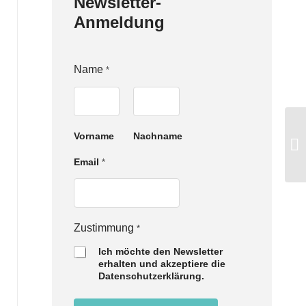
Newsletter-
Anmeldung
Name
*
Vorname
Nachname
E
Email
*
m
a
i
l
Z
Zustimmung
*
u
s
Ich möchte den Newsletter
t
erhalten und akzeptiere die
i
Datenschutzerklärung.
m
m