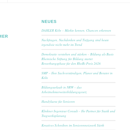
NEUES
DAHLER Köln – Märkte kennen, Chancen erkennen
MER
Nachfragen, Nachdenken und Tiefgang sind heute
irgendwie nicht mehr im Trend
Demokratie verstehen und stärken – Bildung als Basis
Rheinische Stiftung für Bildung startet
Bewerbungsphase für den RheBi-Preis 2026
SMP – Ihre Sachverständigen, Planer und Berater in
Köln
Bildungsurlaub in NRW – das
Arbeitnehmerweiterbildungsgesetz
Handykurse für Senioren
Klinkner Ingenieur Consult – Ihr Partner für Statik und
Tragwerksplanung
Kreatives Schreiben im Seniorennetzwerk Sürth