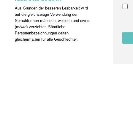
u
Aus Gründen der besseren Lesbarkeit wird
n
auf die gleichzeitige Verwendung der
g
N
Sprachformen männlich, weiblich und divers
a
(m/w/d) verzichtet. Sämtliche
m
Personenbezeichnungen gelten
e
gleichermaßen für alle Geschlechter.
E
m
a
i
l