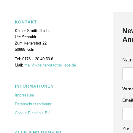
KONTAKT
New
Kölner StadtteilLiebe
Ute Schmidt
An
Zum Keltershof 22
50999 Köln
Tel: 0178 – 20 40 50 6
Nam
Mail:
mail@koelner-stadtteilliebe.de
INFORMATIONEN
Vorn
Impressum
Z
Emai
Datenschutzerklärung
u
s
Cookie-Richtlinie EU
t
i
m
Zus
m
ALLE SIND GEMEINT