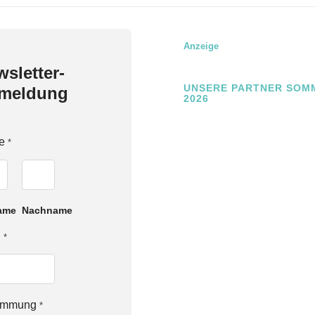
Anzeige
sletter-
UNSERE PARTNER SOM
meldung
2026
e
*
ame
Nachname
l
*
timmung
*