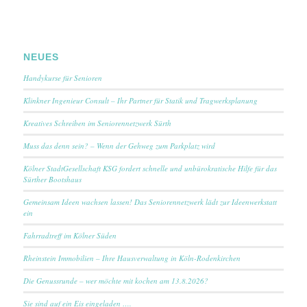
NEUES
Handykurse für Senioren
Klinkner Ingenieur Consult – Ihr Partner für Statik und Tragwerksplanung
Kreatives Schreiben im Seniorennetzwerk Sürth
Muss das denn sein? – Wenn der Gehweg zum Parkplatz wird
Kölner StadtGesellschaft KSG fordert schnelle und unbürokratische Hilfe für das
Sürther Bootshaus
Gemeinsam Ideen wachsen lassen! Das Seniorennetzwerk lädt zur Ideenwerkstatt
ein
Fahrradtreff im Kölner Süden
Rheinstein Immobilien – Ihre Hausverwaltung in Köln-Rodenkirchen
Die Genussrunde – wer möchte mit kochen am 13.8.2026?
Sie sind auf ein Eis eingeladen ….