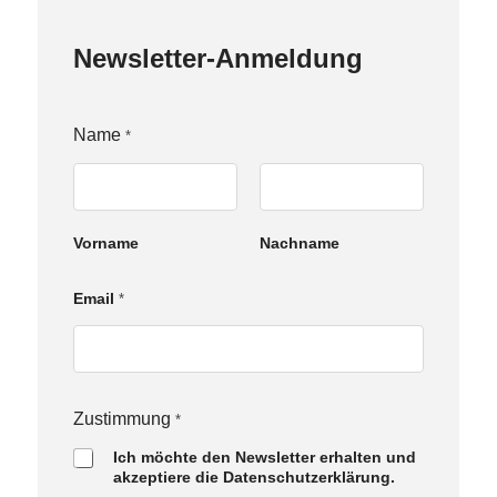
Newsletter-Anmeldung
N
Name
*
a
m
e
E
m
Vorname
Nachname
a
i
l
Email
*
Z
u
s
t
i
m
Zustimmung
*
m
u
Ich möchte den Newsletter erhalten und
n
akzeptiere die Datenschutzerklärung.
g