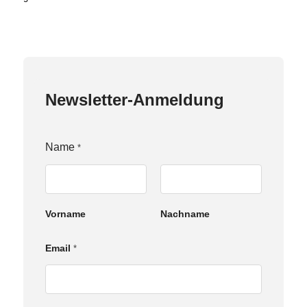
Newsletter-Anmeldung
Name
*
Vorname
Nachname
N
Email
*
a
m
e
E