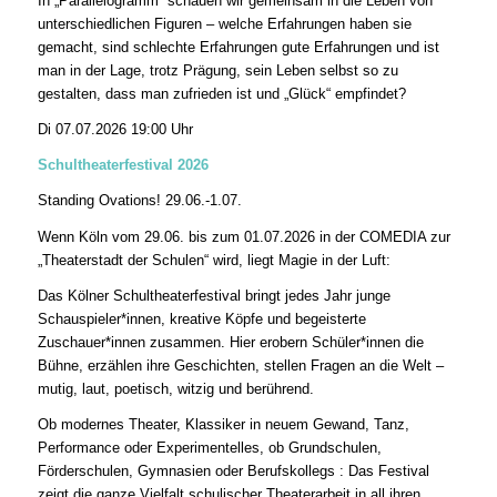
In „Parallelogramm“ schauen wir gemeinsam in die Leben von
unterschiedlichen Figuren – welche Erfahrungen haben sie
gemacht, sind schlechte Erfahrungen gute Erfahrungen und ist
man in der Lage, trotz Prägung, sein Leben selbst so zu
gestalten, dass man zufrieden ist und „Glück“ empfindet?
Di 07.07.2026 19:00 Uhr
Schultheaterfestival 2026
Standing Ovations! 29.06.-1.07.
Wenn Köln vom 29.06. bis zum 01.07.2026 in der COMEDIA zur
„Theaterstadt der Schulen“ wird, liegt Magie in der Luft:
Das Kölner Schultheaterfestival bringt jedes Jahr junge
Schauspieler*innen, kreative Köpfe und begeisterte
Zuschauer*innen zusammen. Hier erobern Schüler*innen die
Bühne, erzählen ihre Geschichten, stellen Fragen an die Welt –
mutig, laut, poetisch, witzig und berührend.
Ob modernes Theater, Klassiker in neuem Gewand, Tanz,
Performance oder Experimentelles, ob Grundschulen,
Förderschulen, Gymnasien oder Berufskollegs : Das Festival
zeigt die ganze Vielfalt schulischer Theaterarbeit in all ihren