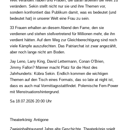
Welt verändert haben und Frauen, die daran arbeiten die Welt zu
verändern. Sekin stellt nicht nur sie und ihre Themen vor,
sondern konfrontiert das Publikum damit, was es bedeutet (und
bedeutet hat) in unserer Welt eine Frau zu sein.
33 Frauen erhalten an diesem Abend den Fame, den sie
verdienen und stehen stellvertretend für Millionen mehr, die ihn
verdient hätten. Auf dem Weg zur Gleichberechtigung sind noch
viele Kämpfe auszufechten. Das Patriarchat ist zwar angezählt,
aber noch lange nicht am Boden.
Jay Leno, Larry King, David Lettermann, Conan O’Brien,
Jimmy Fallon? Männer macht Platz für die Host des
Jahrhunderts: Kübra Sekin. Endlich kommen die wichtigen
Themen auf den Tisch eines Formats, das so late at night ist,
dass es auch mal Vormittagsstattfindet. Polemische Fem-Power
mit Menstruationshintergrund.
Sa 18.07.2026 20:00 Uhr
Theaterkönig: Antigone
Zweieinhalbtausend Jahre alte Geschichte. Theaterkönig spielt