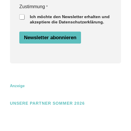
m
a
Zustimmung
*
i
Ich möchte den Newsletter erhalten und
l
akzeptiere die Datenschutzerklärung.
Z
u
s
Newsletter abonnieren
t
i
m
m
u
n
g
Anzeige
UNSERE PARTNER SOMMER 2026