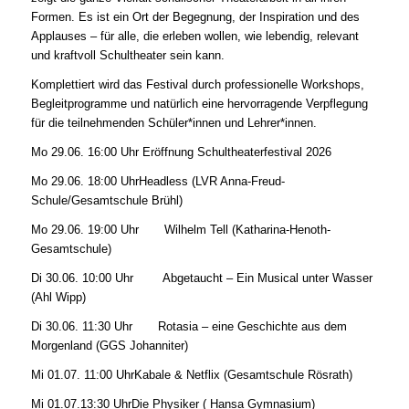
Formen. Es ist ein Ort der Begegnung, der Inspiration und des
Applauses – für alle, die erleben wollen, wie lebendig, relevant
und kraftvoll Schultheater sein kann.
Komplettiert wird das Festival durch professionelle Workshops,
Begleitprogramme und natürlich eine hervorragende Verpflegung
für die teilnehmenden Schüler*innen und Lehrer*innen.
Mo 29.06. 16:00 Uhr Eröffnung Schultheaterfestival 2026
Mo 29.06.​ 18:00 Uhr​Headless (LVR Anna-Freud-
Schule/Gesamtschule Brühl)
Mo 29.06.​ 19:00 Uhr Wilhelm Tell (Katharina-Henoth-
Gesamtschule)
Di 30.06.​ 10:00 Uhr Abgetaucht – Ein Musical unter Wasser
(Ahl Wipp)
Di 30.06.​ 11:30 Uhr Rotasia – eine Geschichte aus dem
Morgenland (GGS Johanniter)
Mi 01.07.​ 11:00 Uhr​Kabale & Netflix (Gesamtschule Rösrath)
Mi 01.07.​13:30 Uhr​Die Physiker ( Hansa Gymnasium)