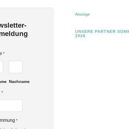
Anzeige
sletter-
UNSERE PARTNER SOM
meldung
2026
e
*
ame
Nachname
l
*
timmung
*