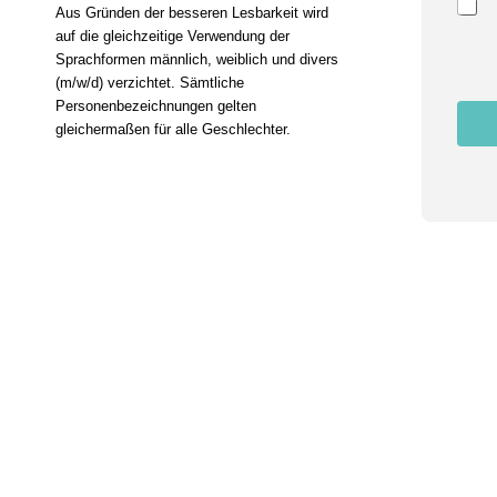
a
Aus Gründen der besseren Lesbarkeit wird
i
auf die gleichzeitige Verwendung der
l
Sprachformen männlich, weiblich und divers
Z
(m/w/d) verzichtet. Sämtliche
u
s
Personenbezeichnungen gelten
t
gleichermaßen für alle Geschlechter.
i
m
m
u
n
g
N
a
m
e