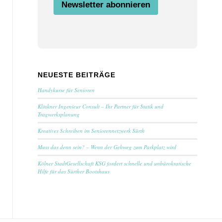
Newsletter abonnieren
i
l
Z
u
s
t
i
m
NEUESTE BEITRÄGE
m
u
Handykurse für Senioren
n
g
Klinkner Ingenieur Consult – Ihr Partner für Statik und
Tragwerksplanung
Kreatives Schreiben im Seniorennetzwerk Sürth
Muss das denn sein? – Wenn der Gehweg zum Parkplatz wird
Kölner StadtGesellschaft KSG fordert schnelle und unbürokratische
Hilfe für das Sürther Bootshaus