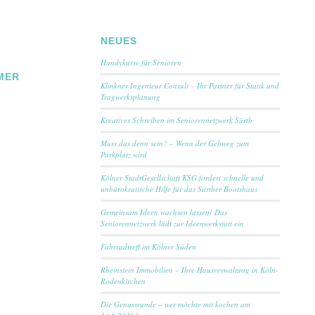
NEUES
Handykurse für Senioren
MER
Klinkner Ingenieur Consult – Ihr Partner für Statik und
Tragwerksplanung
Kreatives Schreiben im Seniorennetzwerk Sürth
Muss das denn sein? – Wenn der Gehweg zum
Parkplatz wird
Kölner StadtGesellschaft KSG fordert schnelle und
unbürokratische Hilfe für das Sürther Bootshaus
Gemeinsam Ideen wachsen lassen! Das
Seniorennetzwerk lädt zur Ideenwerkstatt ein
Fahrradtreff im Kölner Süden
Rheinstein Immobilien – Ihre Hausverwaltung in Köln-
Rodenkirchen
Die Genussrunde – wer möchte mit kochen am