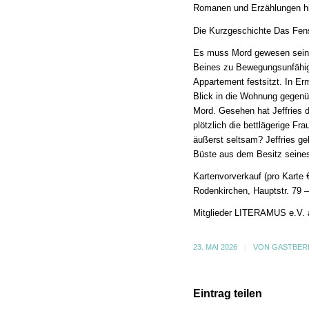
Romanen und Erzählungen hin
Die Kurzgeschichte Das Fens
Es muss Mord gewesen sein. 
Beines zu Bewegungsunfähigk
Appartement festsitzt. In Er
Blick in die Wohnung gegenü
Mord. Gesehen hat Jeffries d
plötzlich die bettlägerige F
äußerst seltsam? Jeffries g
Büste aus dem Besitz seines
Kartenvorverkauf (pro Kart
Rodenkirchen, Hauptstr. 79 –
Mitglieder LITERAMUS e.V. a
23. MAI 2026
/
VON
GASTBER
Eintrag teilen