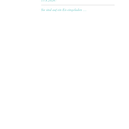
13.8.2026?
Sie sind auf ein Eis eingeladen ….