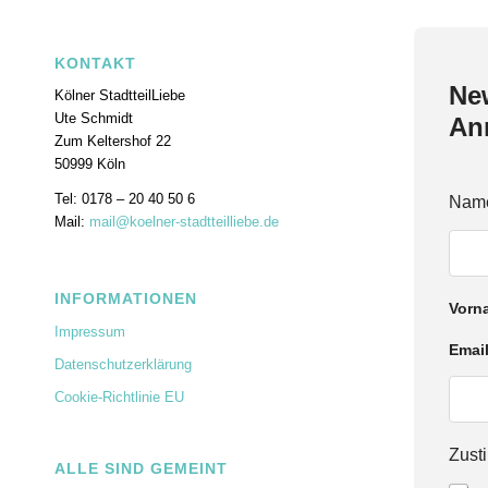
KONTAKT
New
Kölner StadtteilLiebe
Ute Schmidt
An
Zum Keltershof 22
50999 Köln
Tel: 0178 – 20 40 50 6
Nam
Mail:
mail@koelner-stadtteilliebe.de
INFORMATIONEN
Vorn
Impressum
Emai
Datenschutzerklärung
Cookie-Richtlinie EU
E
Zus
ALLE SIND GEMEINT
m