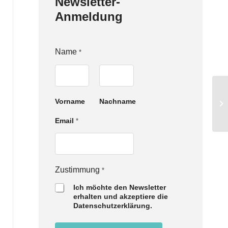
Newsletter-
Anmeldung
Name
*
Vorname
Nachname
Email
*
N
Zustimmung
*
a
Ich möchte den Newsletter
m
erhalten und akzeptiere die
e
Datenschutzerklärung.
E
m
a