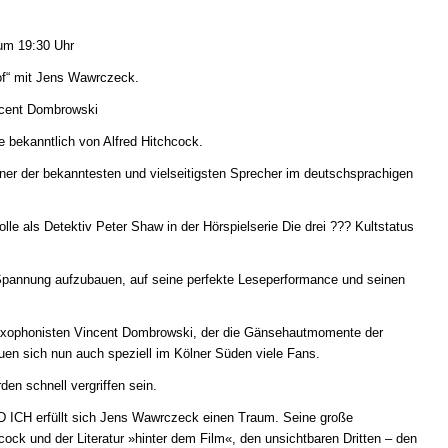
um 19:30 Uhr
f“ mit Jens Wawrczeck.
ncent Dombrowski
e bekanntlich von Alfred Hitchcock.
ner der bekanntesten und vielseitigsten Sprecher im deutschsprachigen
lle als Detektiv Peter Shaw in der Hörspielserie Die drei ??? Kultstatus
Spannung aufzubauen, auf seine perfekte Leseperformance und seinen
axophonisten Vincent Dombrowski, der die Gänsehautmomente der
euen sich nun auch speziell im Kölner Süden viele Fans.
den schnell vergriffen sein.
 ICH erfüllt sich Jens Wawrczeck einen Traum. Seine große
hcock und der Literatur »hinter dem Film«, den unsichtbaren Dritten – den