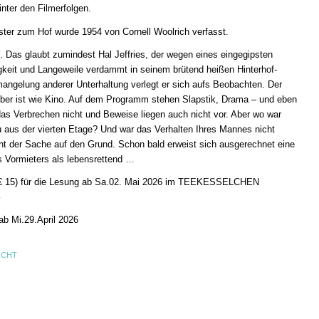
ter den Filmerfolgen.
ter zum Hof wurde 1954 von Cornell Woolrich verfasst.
Das glaubt zumindest Hal Jeffries, der wegen eines eingegipsten
eit und Langeweile verdammt in seinem brütend heißen Hinterhof-
mangelung anderer Unterhaltung verlegt er sich aufs Beobachten. Der
ber ist wie Kino. Auf dem Programm stehen Slapstik, Drama – und eben
as Verbrechen nicht und Beweise liegen auch nicht vor. Aber wo war
rau aus der vierten Etage? Und war das Verhalten Ihres Mannes nicht
eht der Sache auf den Grund. Schon bald erweist sich ausgerechnet eine
 Vormieters als lebensrettend …
e € 15) für die Lesung ab Sa.02. Mai 2026 im TEEKESSELCHEN
b Mi.29.April 2026
ICHT