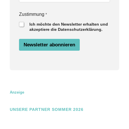
E
m
a
Zustimmung
*
i
Ich möchte den Newsletter erhalten und
l
akzeptiere die Datenschutzerklärung.
Z
u
s
Newsletter abonnieren
t
i
m
m
u
n
g
Anzeige
UNSERE PARTNER SOMMER 2026