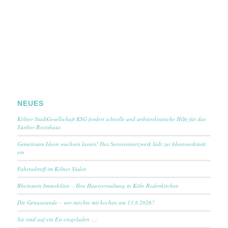
NEUES
Kölner StadtGesellschaft KSG fordert schnelle und unbürokratische Hilfe für das
Sürther Bootshaus
Gemeinsam Ideen wachsen lassen! Das Seniorennetzwerk lädt zur Ideenwerkstatt
ein
Fahrradtreff im Kölner Süden
Rheinstein Immobilien – Ihre Hausverwaltung in Köln-Rodenkirchen
Die Genussrunde – wer möchte mit kochen am 13.8.2026?
Sie sind auf ein Eis eingeladen ….