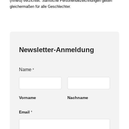
(m/w/d) verzichtet. Sämtliche Personenbezeichnungen gelten
gleichermaßen für alle Geschlechter.
Newsletter-Anmeldung
Name
*
Vorname
Nachname
N
Email
*
a
m
e