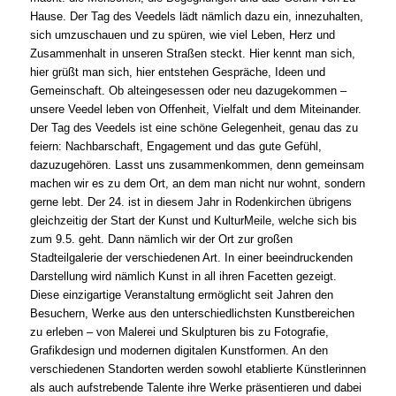
Hause. Der Tag des Veedels lädt nämlich dazu ein, innezuhalten,
sich umzuschauen und zu spüren, wie viel Leben, Herz und
Zusammenhalt in unseren Straßen steckt. Hier kennt man sich,
hier grüßt man sich, hier entstehen Gespräche, Ideen und
Gemeinschaft. Ob alteingesessen oder neu dazugekommen –
unsere Veedel leben von Offenheit, Vielfalt und dem Miteinander.
Der Tag des Veedels ist eine schöne Gelegenheit, genau das zu
feiern: Nachbarschaft, Engagement und das gute Gefühl,
dazuzugehören. Lasst uns zusammenkommen, denn gemeinsam
machen wir es zu dem Ort, an dem man nicht nur wohnt, sondern
gerne lebt. Der 24. ist in diesem Jahr in Rodenkirchen übrigens
gleichzeitig der Start der Kunst und KulturMeile, welche sich bis
zum 9.5. geht. Dann nämlich wir der Ort zur großen
Stadteilgalerie der verschiedenen Art. In einer beeindruckenden
Darstellung wird nämlich Kunst in all ihren Facetten gezeigt.
Diese einzigartige Veranstaltung ermöglicht seit Jahren den
Besuchern, Werke aus den unterschiedlichsten Kunstbereichen
zu erleben – von Malerei und Skulpturen bis zu Fotografie,
Grafikdesign und modernen digitalen Kunstformen. An den
verschiedenen Standorten werden sowohl etablierte Künstlerinnen
als auch aufstrebende Talente ihre Werke präsentieren und dabei