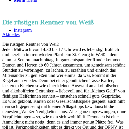
Menü
Menü
Die rüstigen Rentner von Weiß
Instagram
Aktuelles
Die rüstigen Rentner von Weiß
Jeden Mittwoch von 14.30 bis 17 Uhr wird es lebendig, fröhlich
und herzlich im renovierten Pfarrheim St. Georg in Weiß – denn
dann ist Seniorennachmittag. In ganz entspannter Runde kommen
Damen und Herren ab 60 Jahren zusammen, um gemeinsam schöne
Stunden zu verbringen, zu lachen, zu erzählen und einfach das
Miteinander zu genießen und wer einmal da war, kommt in der
Regel auch wieder. Denn bei einer gemütlichen Tasse Kaffee,
leckerem Kuchen sowie einer kleinen Auswahl an alkoholischen
und alkoholfreien Getränken – liebevoll und für „kleines Geld“ von
fleißigen Helferinnen serviert – entstehen schnell gute Gespräche.
Es wird geklönt, Karten oder Gesellschaftsspiele gespielt, auch hilft
man sich gegenseitig mit kleinen Alltagstipps bzw. tauscht die
neuesten „Weißer Neuigkeiten“ aus. Alles ganz ungezwungen, ohne
Verpflichtungen – so, wie man sich wohlfühlt. Demnach ist eine
Anmeldung nicht nötig, denn es sind immer genug Plätze frei. Was
toll ist, Parkmöglichkeiten gibt es direkt vor Ort und der ÖPNV ist