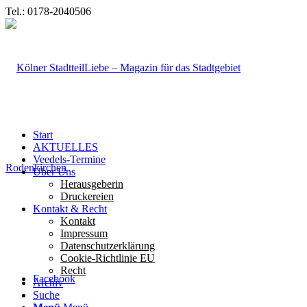
Tel.: 0178-2040506
Start
AKTUELLES
Veedels-Termine
Über Uns
Herausgeberin
Druckereien
Kontakt & Recht
Kontakt
Impressum
Datenschutzerklärung
Cookie-Richtlinie EU
Recht
Facebook
Archiv
Suche