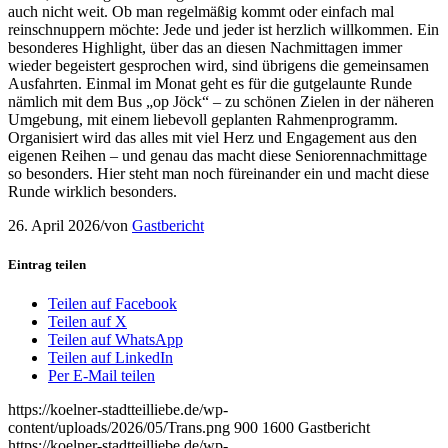
auch nicht weit. Ob man regelmäßig kommt oder einfach mal
reinschnuppern möchte: Jede und jeder ist herzlich willkommen. Ein
besonderes Highlight, über das an diesen Nachmittagen immer
wieder begeistert gesprochen wird, sind übrigens die gemeinsamen
Ausfahrten. Einmal im Monat geht es für die gutgelaunte Runde
nämlich mit dem Bus „op Jöck“ – zu schönen Zielen in der näheren
Umgebung, mit einem liebevoll geplanten Rahmenprogramm.
Organisiert wird das alles mit viel Herz und Engagement aus den
eigenen Reihen – und genau das macht diese Seniorennachmittage
so besonders. Hier steht man noch füreinander ein und macht diese
Runde wirklich besonders.
26. April 2026
/
von
Gastbericht
Eintrag teilen
Teilen auf Facebook
Teilen auf X
Teilen auf WhatsApp
Teilen auf LinkedIn
Per E-Mail teilen
https://koelner-stadtteilliebe.de/wp-
content/uploads/2026/05/Trans.png
900
1600
Gastbericht
https://koelner-stadtteilliebe.de/wp-