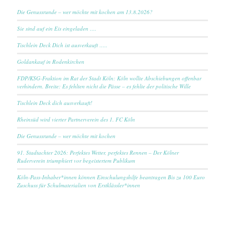
Die Genussrunde – wer möchte mit kochen am 13.8.2026?
Sie sind auf ein Eis eingeladen ….
Tischlein Deck Dich ist ausverkauft …..
Goldankauf in Rodenkirchen
FDP/KSG-Fraktion im Rat der Stadt Köln: Köln wollte Abschiebungen offenbar
verhindern. Breite: Es fehlten nicht die Pässe – es fehlte der politische Wille
Tischlein Deck dich ausverkauft!
Rheinsüd wird vierter Partnerverein des 1. FC Köln
Die Genussrunde – wer möchte mit kochen
91. Stadtachter 2026: Perfektes Wetter, perfektes Rennen – Der Kölner
Ruderverein triumphiert vor begeistertem Publikum
Köln-Pass-Inhaber*innen können Einschulungshilfe beantragen Bis zu 100 Euro
Zuschuss für Schulmaterialien von Erstklässler*innen