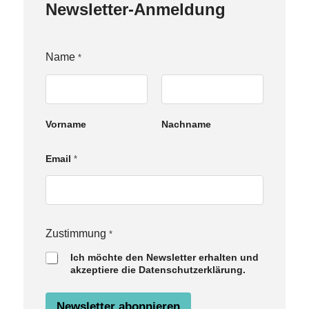
Newsletter-Anmeldung
Name
*
Vorname
Nachname
Email
*
N
Zustimmung
*
a
Ich möchte den Newsletter erhalten und
m
akzeptiere die Datenschutzerklärung.
e
E
m
Newsletter abonnieren
a