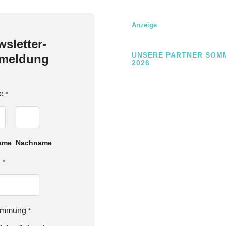
Anzeige
sletter-
UNSERE PARTNER SOM
meldung
2026
e
*
ame
Nachname
l
*
timmung
*