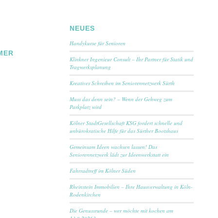
NEUES
Handykurse für Senioren
MER
Klinkner Ingenieur Consult – Ihr Partner für Statik und
Tragwerksplanung
Kreatives Schreiben im Seniorennetzwerk Sürth
Muss das denn sein? – Wenn der Gehweg zum
Parkplatz wird
Kölner StadtGesellschaft KSG fordert schnelle und
unbürokratische Hilfe für das Sürther Bootshaus
Gemeinsam Ideen wachsen lassen! Das
Seniorennetzwerk lädt zur Ideenwerkstatt ein
Fahrradtreff im Kölner Süden
Rheinstein Immobilien – Ihre Hausverwaltung in Köln-
Rodenkirchen
Die Genussrunde – wer möchte mit kochen am