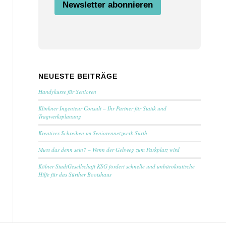
Newsletter abonnieren
s
t
i
m
m
u
n
g
NEUESTE BEITRÄGE
N
a
Handykurse für Senioren
m
e
Klinkner Ingenieur Consult – Ihr Partner für Statik und
Tragwerksplanung
Kreatives Schreiben im Seniorennetzwerk Sürth
Muss das denn sein? – Wenn der Gehweg zum Parkplatz wird
Kölner StadtGesellschaft KSG fordert schnelle und unbürokratische
Hilfe für das Sürther Bootshaus