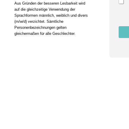
Aus Gründen der besseren Lesbarkeit wird
n
auf die gleichzeitige Verwendung der
g
E
Sprachformen männlich, weiblich und divers
m
(m/w/d) verzichtet. Sämtliche
a
Personenbezeichnungen gelten
i
gleichermaßen für alle Geschlechter.
l
N
a
m
e