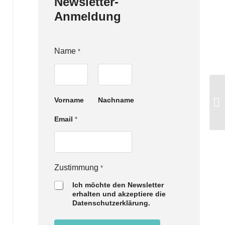
Newsletter-
Anmeldung
Name
*
Vorname
Nachname
Email
*
E
Zustimmung
*
m
Ich möchte den Newsletter
a
erhalten und akzeptiere die
i
Datenschutzerklärung.
l
Z
u