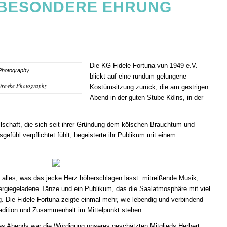
 BESONDERE EHRUNG
Die KG Fidele Fortuna vun 1949 e.V.
blickt auf eine rundum gelungene
 Drewke Photography
Kostümsitzung zurück, die am gestrigen
Abend in der guten Stube Kölns, in der
lschaft, die sich seit ihrer Gründung dem kölschen Brauchtum und
efühl verpflichtet fühlt, begeisterte ihr Publikum mit einem
.
 alles, was das jecke Herz höherschlagen lässt: mitreißende Musik,
ergiegeladene Tänze und ein Publikum, das die Saalatmosphäre mit viel
g. Die Fidele Fortuna zeigte einmal mehr, wie lebendig und verbindend
adition und Zusammenhalt im Mittelpunkt stehen.
s Abends war die Würdigung unseres geschätzten Mitglieds Herbert