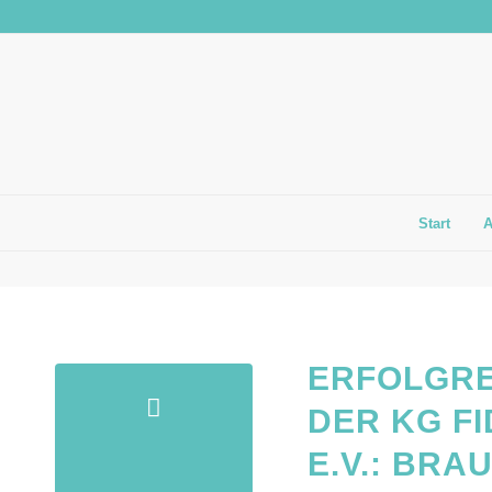
Start
ERFOLGRE
DER KG F
E.V.: BR