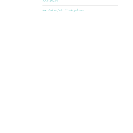
13.8.2026?
Sie sind auf ein Eis eingeladen ….