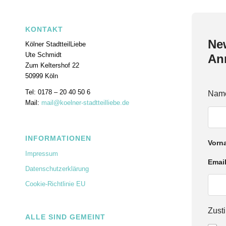
KONTAKT
New
Kölner StadtteilLiebe
Ute Schmidt
An
Zum Keltershof 22
50999 Köln
Tel: 0178 – 20 40 50 6
Nam
Mail:
mail@koelner-stadtteilliebe.de
INFORMATIONEN
Vorn
Impressum
Z
Emai
Datenschutzerklärung
u
s
Cookie-Richtlinie EU
t
i
m
Zus
m
ALLE SIND GEMEINT
u