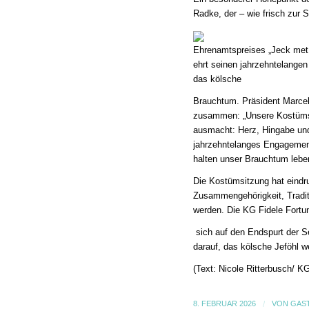
Radke, der – wie frisch zur 
Ehrenamtspreises „Jeck met
ehrt seinen jahrzehntelangen
das kölsche
Brauchtum. Präsident Marcel 
zusammen: „Unsere Kostümsit
ausmacht: Herz, Hingabe und
jahrzehntelanges Engagement
halten unser Brauchtum leben
Die Kostümsitzung hat eindru
Zusammengehörigkeit, Tradit
werden. Die KG Fidele Fortun
sich auf den Endspurt der S
darauf, das kölsche Jeföhl w
(Text:
Nicole Ritterbusch/
KG
8. FEBRUAR 2026
/
VON
GAS