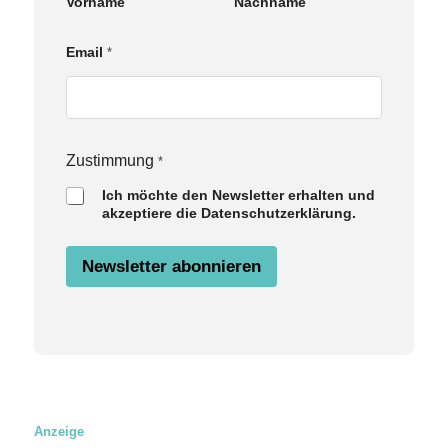
Vorname
Nachname
Email
*
E
Zustimmung
*
m
Ich möchte den Newsletter erhalten und
a
akzeptiere die Datenschutzerklärung.
i
l
Z
Newsletter abonnieren
u
s
t
i
m
m
u
n
g
N
Anzeige
a