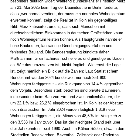
besonders deutlich wider: Während Bundeskanzler Friedrich Merz
am 21. Mai 2025 beim Tag der Bauindustrie in Berlin forderte,
dass „wer normal verdient, der muss ein normales Wohneigentum
erwerben können“, zeigt die Realität in Köln ein gegenteiliges
Bild. Merz kritisierte zurecht, dass sich Menschen mit
durchschnittlichem Einkommen in deutschen Großstädten kaum
noch Wohneigentum leisten können. Als Hauptgründe nannte er
hohe Baukosten, langwierige Genehmigungsverfahren und
fehlendes Bauland. Die Bundesregierung kündigte daher
Maßnahmen für einfacheres, schnelleres und günstigeres Bauen
an. Wie das umzusetzen ist, bleibt fraglich. Wie ernst die Lage
ist, zeigt nämlich ein Blick auf die Zahlen: Laut Statistischem
Bundesamt wurden 2024 bundesweit nur noch 251.900
Wohnungen fertiggestellt – ein Rückgang von 14,4 % gegenüber
dem Vorjahr. Besonders stark betroffen sind private Bauherren,
insbesondere beim Bau von Ein- und Zweifamilienhäusern, der
um 22,1 % bzw. 26,2 % eingebrochen ist. In Köln ist der Absturz
noch drastischer: Im Jahr 2024 wurden lediglich 1.819 neue
Wohnungen fertiggestellt, ein Minus von 48,5 % im Vergleich zu
den 3.533 im Jahr zuvor. Das ist der niedrigste Stand seit über
drei Jahrzehnten – seit 1990. Auch im Kölner Süden, etwa in den
Stadtteilen Rodenkirchen, Bayenthal, Zollstock oder Raderthal,