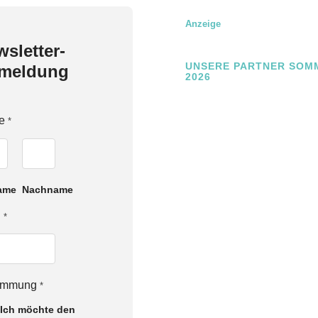
Anzeige
sletter-
UNSERE PARTNER SOM
meldung
2026
e
*
ame
Nachname
l
*
timmung
*
Ich möchte den