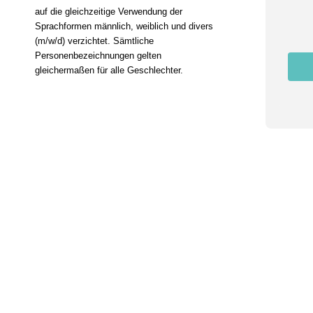
a
auf die gleichzeitige Verwendung der
i
Sprachformen männlich, weiblich und divers
l
(m/w/d) verzichtet. Sämtliche
Personenbezeichnungen gelten
gleichermaßen für alle Geschlechter.