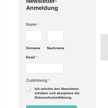
Newsletter-
Anmeldung
N
Name
*
a
m
e
E
m
Vorname
Nachname
a
i
Email
*
l
Z
u
s
t
Zustimmung
i
*
m
Ich möchte den Newsletter
m
erhalten und akzeptiere die
u
Datenschutzerklärung.
n
g