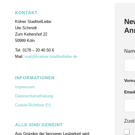
KONTAKT
New
Kölner StadtteilLiebe
Ute Schmidt
An
Zum Keltershof 22
50999 Köln
Tel: 0178 – 20 40 50 6
N
Nam
a
Mail:
mail@koelner-stadtteilliebe.de
m
e
Z
INFORMATIONEN
u
Vorn
s
Impressum
t
Emai
i
Datenschutzerklärung
m
m
Cookie-Richtlinie EU
u
n
Zus
g
ALLE SIND GEMEINT
E
m
Aus Gründen der besseren Lesbarkeit wird