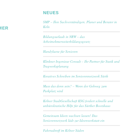
NEUES
SMP – Ihre Sachverständigen, Planer und Berater in
Köln
MER
Bildungsurlaub in NRW – das
Arbeitnehmerweiterbildungsgesetz
Handykurse für Senioren
Klinkner Ingenieur Consult – Ihr Partner für Statik und
Tragwerksplanung
Kreatives Schreiben im Seniorennetzwerk Sürth
Muss das denn sein? – Wenn der Gehweg zum
Parkplatz wird
Kölner StadtGesellschaft KSG fordert schnelle und
unbürokratische Hilfe für das Sürther Bootshaus
Gemeinsam Ideen wachsen lassen! Das
Seniorennetzwerk lädt zur Ideenwerkstatt ein
Fahrradtreff im Kölner Süden