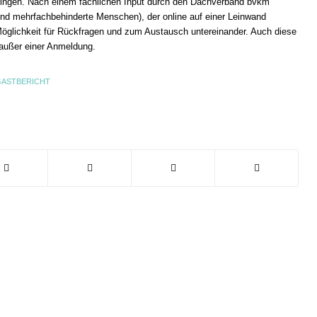
ringen. Nach einem fachlichen Input durch den Dachverband bvkm
und mehrfachbehinderte Menschen), der online auf einer Leinwand
 Möglichkeit für Rückfragen und zum Austausch untereinander. Auch diese
 außer einer Anmeldung.
GASTBERICHT