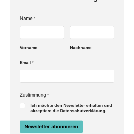
N
Name
*
a
m
e
E
m
Vorname
Nachname
a
i
l
Email
*
Z
u
s
t
i
m
Zustimmung
*
m
u
Ich möchte den Newsletter erhalten und
n
akzeptiere die Datenschutzerklärung.
g
Newsletter abonnieren