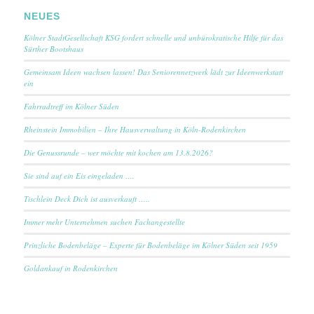
NEUES
Kölner StadtGesellschaft KSG fordert schnelle und unbürokratische Hilfe für das
Sürther Bootshaus
Gemeinsam Ideen wachsen lassen! Das Seniorennetzwerk lädt zur Ideenwerkstatt
ein
Fahrradtreff im Kölner Süden
Rheinstein Immobilien – Ihre Hausverwaltung in Köln-Rodenkirchen
Die Genussrunde – wer möchte mit kochen am 13.8.2026?
Sie sind auf ein Eis eingeladen ….
Tischlein Deck Dich ist ausverkauft …..
Immer mehr Unternehmen suchen Fachangestellte
Prinzliche Bodenbeläge – Experte für Bodenbeläge im Kölner Süden seit 1959
Goldankauf in Rodenkirchen