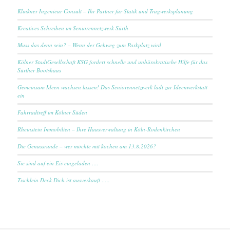
Klinkner Ingenieur Consult – Ihr Partner für Statik und Tragwerksplanung
Kreatives Schreiben im Seniorennetzwerk Sürth
Muss das denn sein? – Wenn der Gehweg zum Parkplatz wird
Kölner StadtGesellschaft KSG fordert schnelle und unbürokratische Hilfe für das
Sürther Bootshaus
Gemeinsam Ideen wachsen lassen! Das Seniorennetzwerk lädt zur Ideenwerkstatt
ein
Fahrradtreff im Kölner Süden
Rheinstein Immobilien – Ihre Hausverwaltung in Köln-Rodenkirchen
Die Genussrunde – wer möchte mit kochen am 13.8.2026?
Sie sind auf ein Eis eingeladen ….
Tischlein Deck Dich ist ausverkauft …..