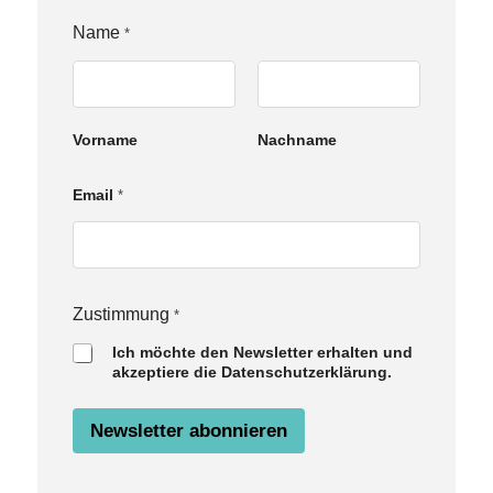
Name
*
Vorname
Nachname
N
Email
*
a
m
e
E
m
a
Zustimmung
*
i
Ich möchte den Newsletter erhalten und
l
akzeptiere die Datenschutzerklärung.
Z
u
s
Newsletter abonnieren
t
i
m
m