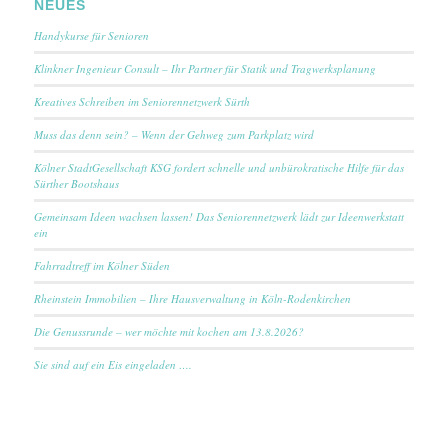
NEUES
Handykurse für Senioren
Klinkner Ingenieur Consult – Ihr Partner für Statik und Tragwerksplanung
Kreatives Schreiben im Seniorennetzwerk Sürth
Muss das denn sein? – Wenn der Gehweg zum Parkplatz wird
Kölner StadtGesellschaft KSG fordert schnelle und unbürokratische Hilfe für das
Sürther Bootshaus
Gemeinsam Ideen wachsen lassen! Das Seniorennetzwerk lädt zur Ideenwerkstatt
ein
Fahrradtreff im Kölner Süden
Rheinstein Immobilien – Ihre Hausverwaltung in Köln-Rodenkirchen
Die Genussrunde – wer möchte mit kochen am 13.8.2026?
Sie sind auf ein Eis eingeladen ….