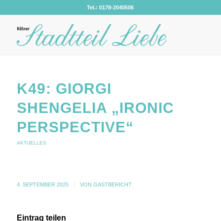
Tel.: 0178-2040506
K49: GIORGI
SHENGELIA „IRONIC
PERSPECTIVE“
AKTUELLES
4. SEPTEMBER 2025
/
VON
GASTBERICHT
Eintrag teilen