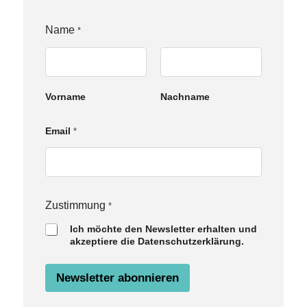
Z
Name
*
u
s
t
i
m
Vorname
Nachname
m
u
n
Email
*
g
E
m
a
i
l
Zustimmung
*
N
a
Ich möchte den Newsletter erhalten und
m
akzeptiere die Datenschutzerklärung.
e
Newsletter abonnieren