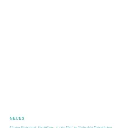
NEUES
Für das Kindeswohl: Die Stiftung „It’s for Kids“ im Stadtgebiet Rodenkirchen