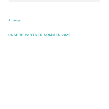
a
m
e
E
m
Anzeige
a
i
l
UNSERE PARTNER SOMMER 2026