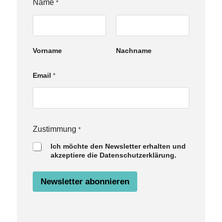
Name
*
Vorname
Nachname
Email
*
Z
Zustimmung
*
u
Ich möchte den Newsletter erhalten und
s
akzeptiere die Datenschutzerklärung.
t
i
m
Newsletter abonnieren
m
u
n
g
N