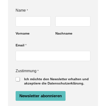
Name
*
Vorname
Nachname
Z
Email
*
u
s
t
i
m
m
Zustimmung
*
u
Ich möchte den Newsletter erhalten und
n
akzeptiere die Datenschutzerklärung.
g
N
a
Newsletter abonnieren
m
e
E