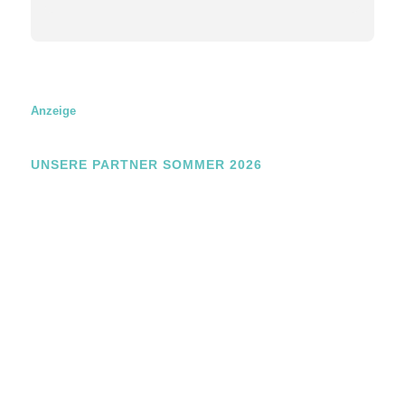
m
a
i
l
Anzeige
UNSERE PARTNER SOMMER 2026