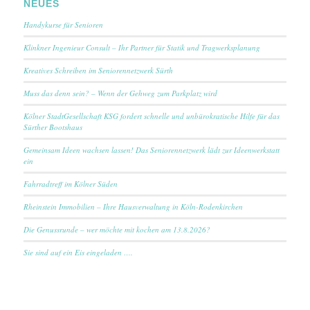
NEUES
Handykurse für Senioren
Klinkner Ingenieur Consult – Ihr Partner für Statik und Tragwerksplanung
Kreatives Schreiben im Seniorennetzwerk Sürth
Muss das denn sein? – Wenn der Gehweg zum Parkplatz wird
Kölner StadtGesellschaft KSG fordert schnelle und unbürokratische Hilfe für das
Sürther Bootshaus
Gemeinsam Ideen wachsen lassen! Das Seniorennetzwerk lädt zur Ideenwerkstatt
ein
Fahrradtreff im Kölner Süden
Rheinstein Immobilien – Ihre Hausverwaltung in Köln-Rodenkirchen
Die Genussrunde – wer möchte mit kochen am 13.8.2026?
Sie sind auf ein Eis eingeladen ….