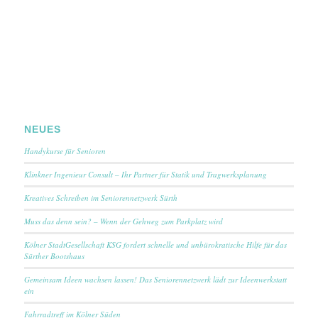
NEUES
Handykurse für Senioren
Klinkner Ingenieur Consult – Ihr Partner für Statik und Tragwerksplanung
Kreatives Schreiben im Seniorennetzwerk Sürth
Muss das denn sein? – Wenn der Gehweg zum Parkplatz wird
Kölner StadtGesellschaft KSG fordert schnelle und unbürokratische Hilfe für das
Sürther Bootshaus
Gemeinsam Ideen wachsen lassen! Das Seniorennetzwerk lädt zur Ideenwerkstatt
ein
Fahrradtreff im Kölner Süden