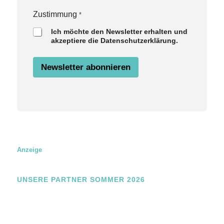
E
Zustimmung
*
m
Ich möchte den Newsletter erhalten und
a
akzeptiere die Datenschutzerklärung.
i
l
Z
Newsletter abonnieren
u
s
t
i
m
m
u
n
g
N
Anzeige
a
m
e
UNSERE PARTNER SOMMER 2026