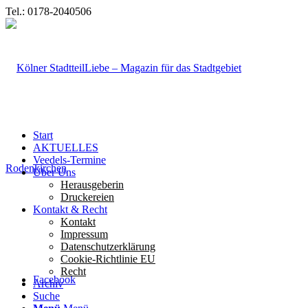
Tel.: 0178-2040506
Start
AKTUELLES
Veedels-Termine
Über Uns
Herausgeberin
Druckereien
Kontakt & Recht
Kontakt
Impressum
Datenschutzerklärung
Cookie-Richtlinie EU
Recht
Facebook
Archiv
Suche