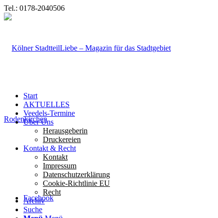
Tel.: 0178-2040506
Start
AKTUELLES
Veedels-Termine
Über Uns
Herausgeberin
Druckereien
Kontakt & Recht
Kontakt
Impressum
Datenschutzerklärung
Cookie-Richtlinie EU
Recht
Facebook
Archiv
Suche