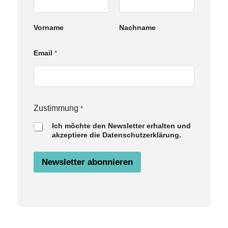
Vorname
Nachname
Email
*
Z
Zustimmung
*
u
Ich möchte den Newsletter erhalten und
s
akzeptiere die Datenschutzerklärung.
t
i
m
Newsletter abonnieren
m
u
n
g
E
m
a
i