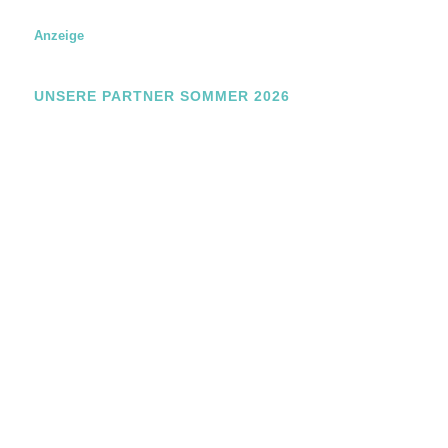
l
N
Anzeige
a
m
e
UNSERE PARTNER SOMMER 2026