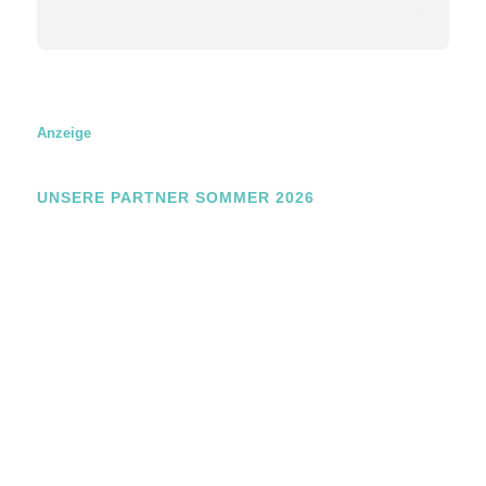
Z
u
s
t
i
m
m
Anzeige
u
n
g
UNSERE PARTNER SOMMER 2026