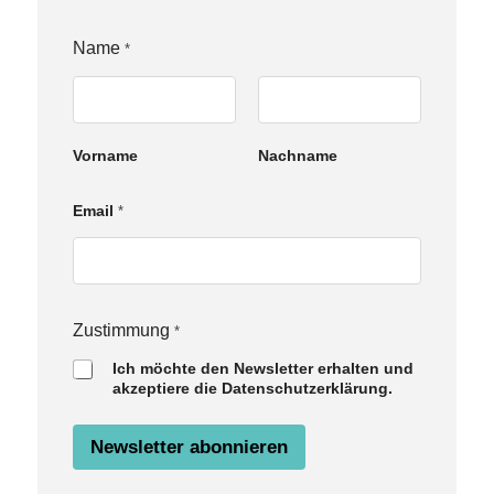
Name
*
Vorname
Nachname
Email
*
E
Zustimmung
*
m
Ich möchte den Newsletter erhalten und
a
akzeptiere die Datenschutzerklärung.
i
l
N
Newsletter abonnieren
a
m
e