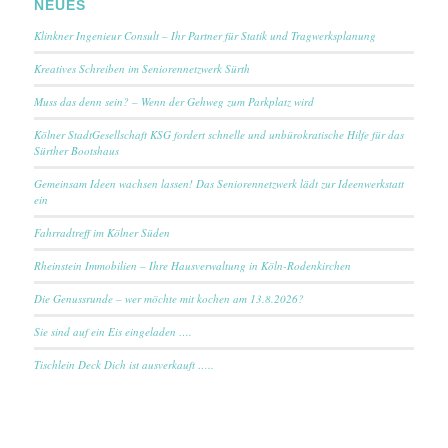
NEUES
Klinkner Ingenieur Consult – Ihr Partner für Statik und Tragwerksplanung
Kreatives Schreiben im Seniorennetzwerk Sürth
Muss das denn sein? – Wenn der Gehweg zum Parkplatz wird
Kölner StadtGesellschaft KSG fordert schnelle und unbürokratische Hilfe für das
Sürther Bootshaus
Gemeinsam Ideen wachsen lassen! Das Seniorennetzwerk lädt zur Ideenwerkstatt
ein
Fahrradtreff im Kölner Süden
Rheinstein Immobilien – Ihre Hausverwaltung in Köln-Rodenkirchen
Die Genussrunde – wer möchte mit kochen am 13.8.2026?
Sie sind auf ein Eis eingeladen ….
Tischlein Deck Dich ist ausverkauft …..