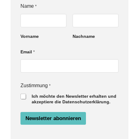
N
Name
*
a
m
e
E
m
Vorname
Nachname
a
i
l
Email
*
Z
u
s
t
i
m
Zustimmung
*
m
u
Ich möchte den Newsletter erhalten und
n
akzeptiere die Datenschutzerklärung.
g
Newsletter abonnieren