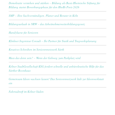
Demokratie verstehen und stärken – Bildung als Basis Rheinische Stiftung für
Bildung startet Bewerbungsphase für den RheBi-Preis 2026
SMP – Ihre Sachverständigen, Planer und Berater in Köln
Bildungsurlaub in NRW – das Arbeitnehmerweiterbildungsgesetz
Handykurse für Senioren
Klinkner Ingenieur Consult – Ihr Partner für Statik und Tragwerksplanung
Kreatives Schreiben im Seniorennetzwerk Sürth
Muss das denn sein? – Wenn der Gehweg zum Parkplatz wird
Kölner StadtGesellschaft KSG fordert schnelle und unbürokratische Hilfe für das
Sürther Bootshaus
Gemeinsam Ideen wachsen lassen! Das Seniorennetzwerk lädt zur Ideenwerkstatt
ein
Fahrradtreff im Kölner Süden