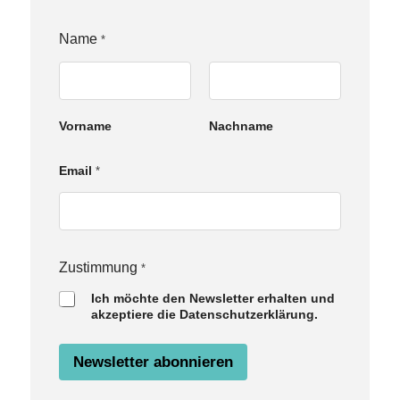
Name
*
Vorname
Nachname
Z
Email
*
u
s
t
i
m
m
Zustimmung
*
u
Ich möchte den Newsletter erhalten und
n
akzeptiere die Datenschutzerklärung.
g
N
a
Newsletter abonnieren
m
e
E