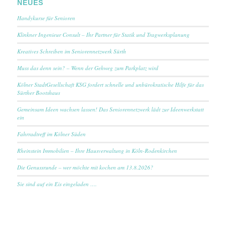
NEUES
Handykurse für Senioren
Klinkner Ingenieur Consult – Ihr Partner für Statik und Tragwerksplanung
Kreatives Schreiben im Seniorennetzwerk Sürth
Muss das denn sein? – Wenn der Gehweg zum Parkplatz wird
Kölner StadtGesellschaft KSG fordert schnelle und unbürokratische Hilfe für das
Sürther Bootshaus
Gemeinsam Ideen wachsen lassen! Das Seniorennetzwerk lädt zur Ideenwerkstatt
ein
Fahrradtreff im Kölner Süden
Rheinstein Immobilien – Ihre Hausverwaltung in Köln-Rodenkirchen
Die Genussrunde – wer möchte mit kochen am 13.8.2026?
Sie sind auf ein Eis eingeladen ….