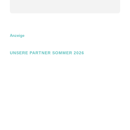
m
a
i
l
Anzeige
UNSERE PARTNER SOMMER 2026