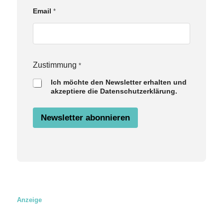
t
i
Email
*
m
m
u
n
g
E
Zustimmung
*
m
a
Ich möchte den Newsletter erhalten und
i
akzeptiere die Datenschutzerklärung.
l
Newsletter abonnieren
Anzeige