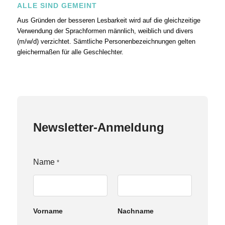
ALLE SIND GEMEINT
Aus Gründen der besseren Lesbarkeit wird auf die gleichzeitige
Verwendung der Sprachformen männlich, weiblich und divers
(m/w/d) verzichtet. Sämtliche Personenbezeichnungen gelten
gleichermaßen für alle Geschlechter.
Newsletter-Anmeldung
N
Name
*
a
m
e
Z
u
Vorname
Nachname
s