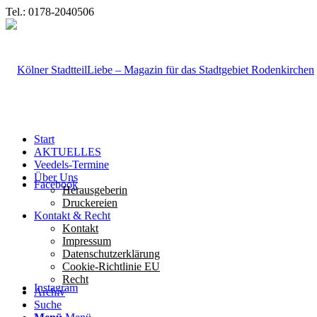
Tel.: 0178-2040506
Start
AKTUELLES
Veedels-Termine
Über Uns
Facebook
Herausgeberin
Druckereien
Kontakt & Recht
Kontakt
Impressum
Datenschutzerklärung
Cookie-Richtlinie EU
Recht
Instagram
Archiv
Suche