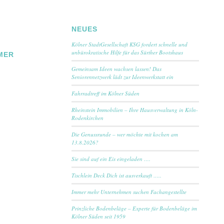
NEUES
Kölner StadtGesellschaft KSG fordert schnelle und
unbürokratische Hilfe für das Sürther Bootshaus
MER
Gemeinsam Ideen wachsen lassen! Das
Seniorennetzwerk lädt zur Ideenwerkstatt ein
Fahrradtreff im Kölner Süden
Rheinstein Immobilien – Ihre Hausverwaltung in Köln-
Rodenkirchen
Die Genussrunde – wer möchte mit kochen am
13.8.2026?
Sie sind auf ein Eis eingeladen ….
Tischlein Deck Dich ist ausverkauft …..
Immer mehr Unternehmen suchen Fachangestellte
Prinzliche Bodenbeläge – Experte für Bodenbeläge im
Kölner Süden seit 1959