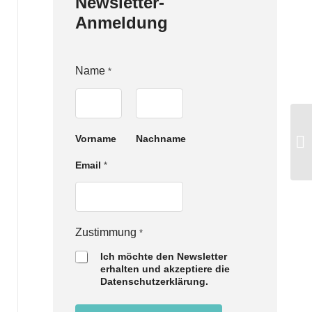
Newsletter-
Anmeldung
Name
*
Vorname
Nachname
Email
*
E
Zustimmung
*
m
Ich möchte den Newsletter
a
erhalten und akzeptiere die
i
Datenschutzerklärung.
l
Z
u