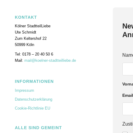
KONTAKT
New
Kölner StadtteilLiebe
Ute Schmidt
An
Zum Keltershof 22
50999 Köln
Tel: 0178 – 20 40 50 6
E
Nam
m
Mail:
mail@koelner-stadtteilliebe.de
a
i
l
INFORMATIONEN
Z
Vorn
u
Impressum
s
Emai
t
Datenschutzerklärung
i
m
Cookie-Richtlinie EU
m
u
Zus
n
ALLE SIND GEMEINT
g