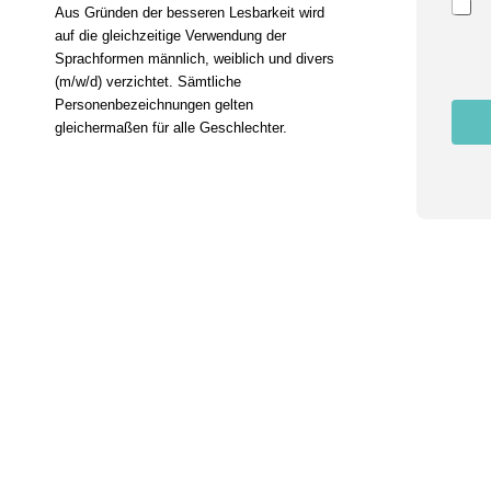
N
Aus Gründen der besseren Lesbarkeit wird
a
auf die gleichzeitige Verwendung der
m
Sprachformen männlich, weiblich und divers
e
(m/w/d) verzichtet. Sämtliche
Personenbezeichnungen gelten
gleichermaßen für alle Geschlechter.