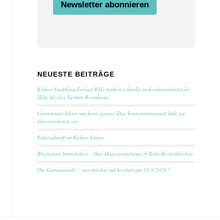
Newsletter abonnieren
s
t
i
m
m
u
n
g
NEUESTE BEITRÄGE
N
a
Kölner StadtGesellschaft KSG fordert schnelle und unbürokratische
m
Hilfe für das Sürther Bootshaus
e
Gemeinsam Ideen wachsen lassen! Das Seniorennetzwerk lädt zur
Ideenwerkstatt ein
Fahrradtreff im Kölner Süden
Rheinstein Immobilien – Ihre Hausverwaltung in Köln-Rodenkirchen
Die Genussrunde – wer möchte mit kochen am 13.8.2026?