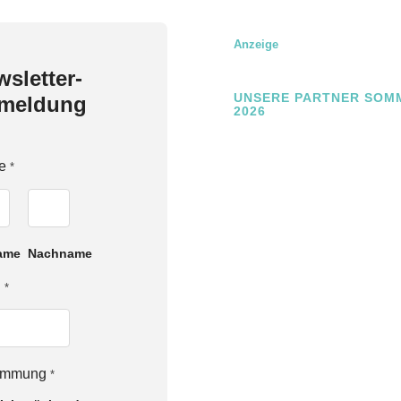
Anzeige
sletter-
UNSERE PARTNER SOM
meldung
2026
e
*
ame
Nachname
l
*
timmung
*