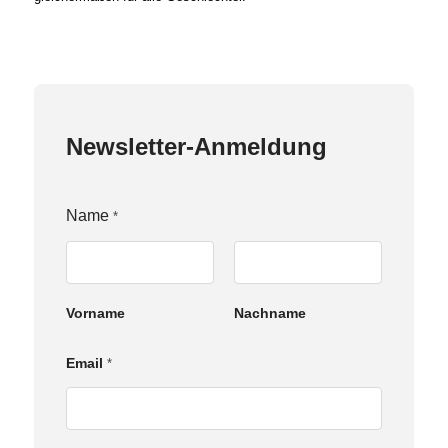
Newsletter-Anmeldung
N
Name
*
a
m
e
Z
u
Vorname
Nachname
s
t
i
Email
*
m
m
u
n