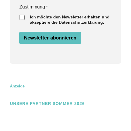
g
E
Zustimmung
*
m
a
Ich möchte den Newsletter erhalten und
i
akzeptiere die Datenschutzerklärung.
l
Newsletter abonnieren
Anzeige
UNSERE PARTNER SOMMER 2026