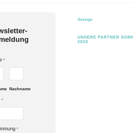
Anzeige
sletter-
UNSERE PARTNER SOM
meldung
2026
e
*
ame
Nachname
l
*
timmung
*