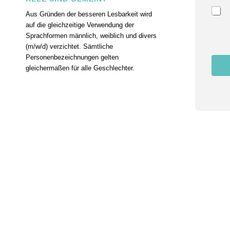
m
a
Aus Gründen der besseren Lesbarkeit wird
i
auf die gleichzeitige Verwendung der
l
Sprachformen männlich, weiblich und divers
N
(m/w/d) verzichtet. Sämtliche
a
m
Personenbezeichnungen gelten
e
gleichermaßen für alle Geschlechter.
Z
u
s
t
i
m
m
u
n
g