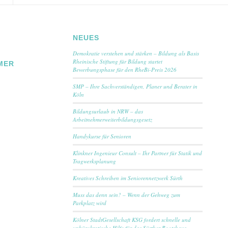
NEUES
Demokratie verstehen und stärken – Bildung als Basis
Rheinische Stiftung für Bildung startet
MER
Bewerbungsphase für den RheBi-Preis 2026
SMP – Ihre Sachverständigen, Planer und Berater in
Köln
Bildungsurlaub in NRW – das
Arbeitnehmerweiterbildungsgesetz
Handykurse für Senioren
Klinkner Ingenieur Consult – Ihr Partner für Statik und
Tragwerksplanung
Kreatives Schreiben im Seniorennetzwerk Sürth
Muss das denn sein? – Wenn der Gehweg zum
Parkplatz wird
Kölner StadtGesellschaft KSG fordert schnelle und
unbürokratische Hilfe für das Sürther Bootshaus