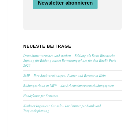
Newsletter abonnieren
NEUESTE BEITRÄGE
Demokratie verstehen und stärken – Bildung als Basis Rheinische
Stiftung für Bildung startet Bewerbungsphase für den RheBi-Preis
2026
SMP – Ihre Sachverständigen, Planer und Berater in Köln
Bildungsurlaub in NRW – das Arbeitnehmerweiterbildungsgesetz
Handykurse für Senioren
Klinkner Ingenieur Consult – Ihr Partner für Statik und
Tragwerksplanung