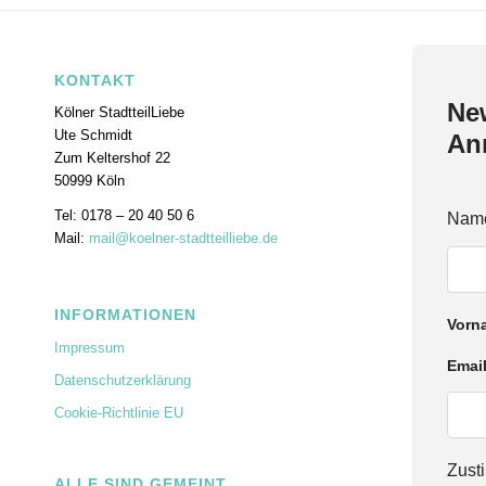
KONTAKT
New
Kölner StadtteilLiebe
Ute Schmidt
An
Zum Keltershof 22
50999 Köln
Tel: 0178 – 20 40 50 6
Nam
Mail:
mail@koelner-stadtteilliebe.de
INFORMATIONEN
Vorn
Impressum
Emai
Datenschutzerklärung
Cookie-Richtlinie EU
E
Zus
ALLE SIND GEMEINT