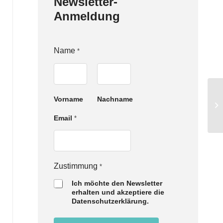
Newsletter-
Anmeldung
Z
Name
*
u
s
t
i
m
Vorname
Nachname
m
u
Email
*
n
g
N
a
m
Zustimmung
e
*
E
Ich möchte den Newsletter
m
erhalten und akzeptiere die
a
Datenschutzerklärung.
i
l