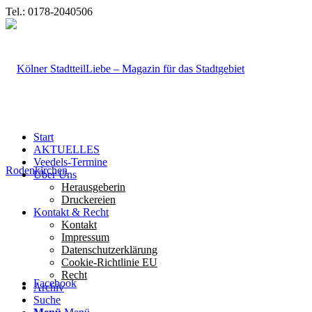
Tel.: 0178-2040506
Start
AKTUELLES
Veedels-Termine
Über Uns
Herausgeberin
Druckereien
Kontakt & Recht
Kontakt
Impressum
Datenschutzerklärung
Cookie-Richtlinie EU
Recht
Facebook
Archiv
Suche