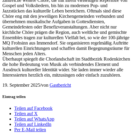
zahlreiche weitere Chöre, die mit ihrem vielseitigen Repertoire von
Gospel und Volksliedern, bis hin zu modernen Pop- und
Jazzstücken das kulturelle Leben bereichern. Oftmals sind diese
Chöre eng mit den jeweiligen Kirchengemeinden verbunden und
übernehmen musikalische Aufgaben in Gottesdiensten,
Gemeindefesten oder Benefizveranstaltungen. Aber nicht nur
kirchliche Chöre prägen die Region, auch weltliche und gemischte
Ensembles tragen zur kulturellen Vielfalt bei, so wie der 100-jährige
MQ Frohsinn aus Immendorf. Sie organisieren regelmäßig Auftritte
kulturellen Einrichtungen und schaffen damit Begegnungsräume für
Menschen jeden Alters.
Überhaupt spiegelt die Chorlandschaft im Stadtbezirk Rodenkirchen
die hohe Bedeutung von Musik als verbindendes Element und
Ausdruck kultureller Identität wider. Sie laden immer wieder alle
Interessierten herzlich ein, mitzusingen oder einfach zuzuhören.
19. September 2025
/
von
Gastbericht
Eintrag teilen
Teilen auf Facebook
Teilen auf X
Teilen auf WhatsApp
Teilen auf LinkedIn
Per E-Mail teilen