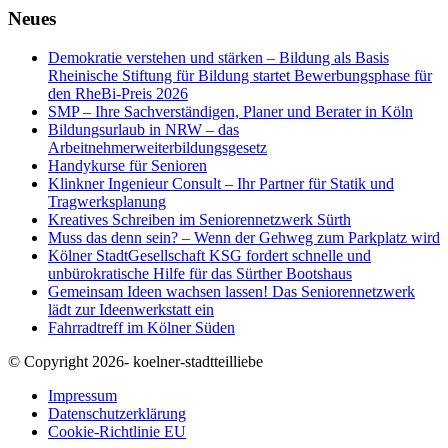
Neues
Demokratie verstehen und stärken – Bildung als Basis
Rheinische Stiftung für Bildung startet Bewerbungsphase für
den RheBi-Preis 2026
SMP – Ihre Sachverständigen, Planer und Berater in Köln
Bildungsurlaub in NRW – das
Arbeitnehmerweiterbildungsgesetz
Handykurse für Senioren
Klinkner Ingenieur Consult – Ihr Partner für Statik und
Tragwerksplanung
Kreatives Schreiben im Seniorennetzwerk Sürth
Muss das denn sein? – Wenn der Gehweg zum Parkplatz wird
Kölner StadtGesellschaft KSG fordert schnelle und
unbürokratische Hilfe für das Sürther Bootshaus
Gemeinsam Ideen wachsen lassen! Das Seniorennetzwerk
lädt zur Ideenwerkstatt ein
Fahrradtreff im Kölner Süden
© Copyright 2026- koelner-stadtteilliebe
Impressum
Datenschutzerklärung
Cookie-Richtlinie EU