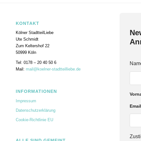
KONTAKT
New
Kölner StadtteilLiebe
Ute Schmidt
An
Zum Keltershof 22
50999 Köln
Tel: 0178 – 20 40 50 6
Nam
Mail:
mail@koelner-stadtteilliebe.de
INFORMATIONEN
Vorn
Impressum
N
Emai
Datenschutzerklärung
a
m
Cookie-Richtlinie EU
e
E
m
Zus
a
ALLE SIND GEMEINT