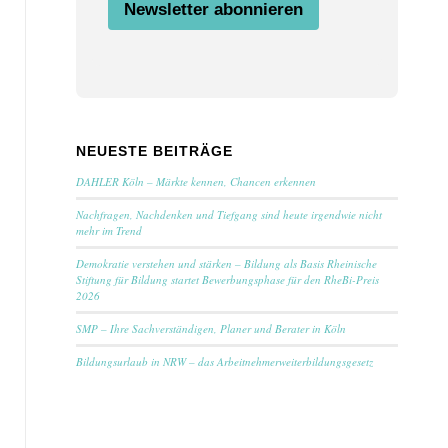
Newsletter abonnieren
NEUESTE BEITRÄGE
DAHLER Köln – Märkte kennen, Chancen erkennen
Nachfragen, Nachdenken und Tiefgang sind heute irgendwie nicht
mehr im Trend
Demokratie verstehen und stärken – Bildung als Basis Rheinische
Stiftung für Bildung startet Bewerbungsphase für den RheBi-Preis
2026
SMP – Ihre Sachverständigen, Planer und Berater in Köln
Bildungsurlaub in NRW – das Arbeitnehmerweiterbildungsgesetz