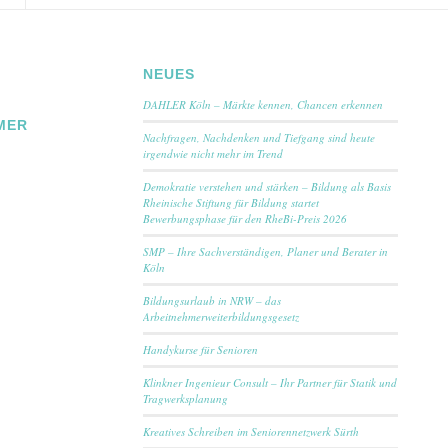
NEUES
DAHLER Köln – Märkte kennen, Chancen erkennen
MER
Nachfragen, Nachdenken und Tiefgang sind heute
irgendwie nicht mehr im Trend
Demokratie verstehen und stärken – Bildung als Basis
Rheinische Stiftung für Bildung startet
Bewerbungsphase für den RheBi-Preis 2026
SMP – Ihre Sachverständigen, Planer und Berater in
Köln
Bildungsurlaub in NRW – das
Arbeitnehmerweiterbildungsgesetz
Handykurse für Senioren
Klinkner Ingenieur Consult – Ihr Partner für Statik und
Tragwerksplanung
Kreatives Schreiben im Seniorennetzwerk Sürth