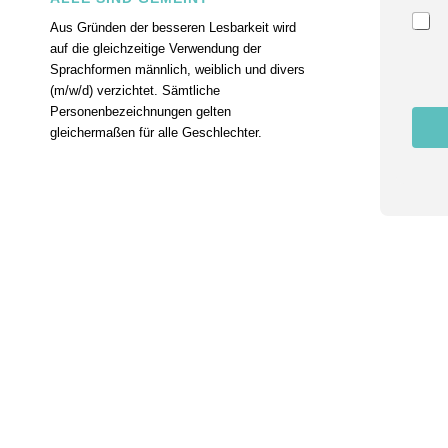
i
Aus Gründen der besseren Lesbarkeit wird
l
auf die gleichzeitige Verwendung der
Z
u
Sprachformen männlich, weiblich und divers
s
(m/w/d) verzichtet. Sämtliche
t
Personenbezeichnungen gelten
i
gleichermaßen für alle Geschlechter.
m
m
u
n
g