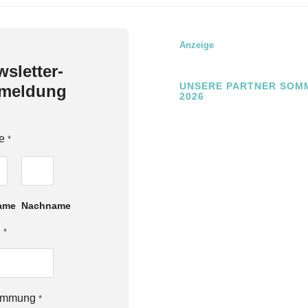
Anzeige
sletter-
UNSERE PARTNER SOM
meldung
2026
e
*
ame
Nachname
l
*
timmung
*