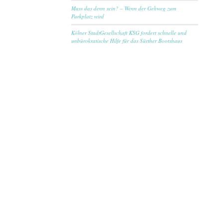
Muss das denn sein? – Wenn der Gehweg zum
Parkplatz wird
Kölner StadtGesellschaft KSG fordert schnelle und
unbürokratische Hilfe für das Sürther Bootshaus