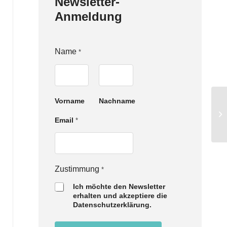
Newsletter-
Anmeldung
N
Name
*
a
m
e
Z
u
Vorname
Nachname
s
t
Email
*
i
m
m
u
n
Zustimmung
g
*
E
Ich möchte den Newsletter
m
erhalten und akzeptiere die
a
Datenschutzerklärung.
i
l