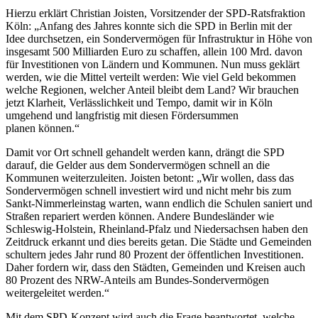
Hierzu erklärt Christian Joisten, Vorsitzender der SPD-Ratsfraktion
Köln: „Anfang des Jahres konnte sich die SPD in Berlin mit der
Idee durchsetzen, ein Sondervermögen für Infrastruktur in Höhe von
insgesamt 500 Milliarden Euro zu schaffen, allein 100 Mrd. davon
für Investitionen von Ländern und Kommunen. Nun muss geklärt
werden, wie die Mittel verteilt werden: Wie viel Geld bekommen
welche Regionen, welcher Anteil bleibt dem Land? Wir brauchen
jetzt Klarheit, Verlässlichkeit und Tempo, damit wir in Köln
umgehend und langfristig mit diesen Fördersummen
planen können.“
Damit vor Ort schnell gehandelt werden kann, drängt die SPD
darauf, die Gelder aus dem Sondervermögen schnell an die
Kommunen weiterzuleiten. Joisten betont: „Wir wollen, dass das
Sondervermögen schnell investiert wird und nicht mehr bis zum
Sankt-Nimmerleinstag warten, wann endlich die Schulen saniert und
Straßen repariert werden können. Andere Bundesländer wie
Schleswig-Holstein, Rheinland-Pfalz und Niedersachsen haben den
Zeitdruck erkannt und dies bereits getan. Die Städte und Gemeinden
schultern jedes Jahr rund 80 Prozent der öffentlichen Investitionen.
Daher fordern wir, dass den Städten, Gemeinden und Kreisen auch
80 Prozent des NRW-Anteils am Bundes-Sondervermögen
weitergeleitet werden.“
Mit dem SPD-Konzept wird auch die Frage beantwortet, welche