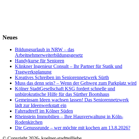
Neues
Bildungsurlaub in NRW – das
Arbeitnehmerweiterbildungsgesetz
Handykurse für Senioren
Klinkner Ingenieur Consult – Ihr Partner für Statik und
Tragwerksplanung
Kreatives Schreiben im Seniorennetzwerk Sürth
Muss das denn sein? – Wenn der Gehweg zum Parkplatz wird
Kölner StadtGesellschaft KSG fordert schnelle und
unbürokratische Hilfe für das Sürther Bootshaus
Gemeinsam Ideen wachsen lassen! Das Seniorennetzwerk
lädt zur Ideenwerkstatt ein
Fahrradtreff im Kölner Süden
Rheinstein Immobilien – Ihre Hausverwaltung in Köln-
Rodenkirchen
Die Genussrunde – wer möchte mit kochen am 13.8.2026?
© Copyright 2026- koelner-stadtteilliebe