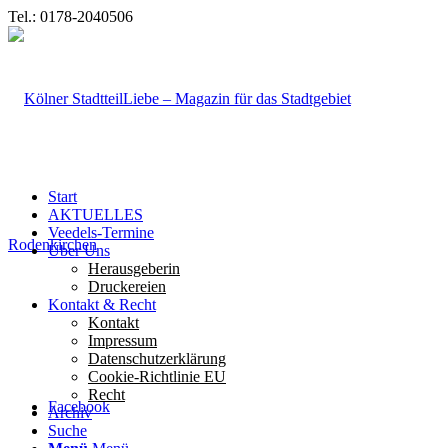
Tel.: 0178-2040506
Start
AKTUELLES
Veedels-Termine
Über Uns
Herausgeberin
Druckereien
Kontakt & Recht
Kontakt
Impressum
Datenschutzerklärung
Cookie-Richtlinie EU
Recht
Facebook
Archiv
Suche