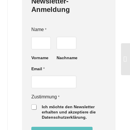
Newsletter-
Anmeldung
Name
*
Vorname
Nachname
E
Email
*
m
a
i
l
N
Zustimmung
*
a
m
Ich möchte den Newsletter
e
erhalten und akzeptiere die
Z
Datenschutzerklärung.
u
s