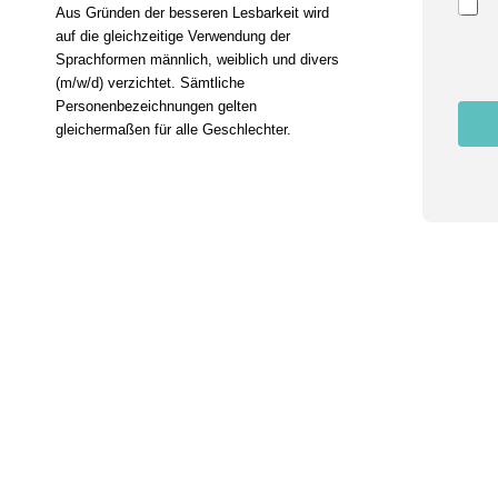
s
Aus Gründen der besseren Lesbarkeit wird
t
auf die gleichzeitige Verwendung der
i
Sprachformen männlich, weiblich und divers
m
(m/w/d) verzichtet. Sämtliche
m
u
Personenbezeichnungen gelten
n
gleichermaßen für alle Geschlechter.
g
N
a
m
e
E
m
a
i
l