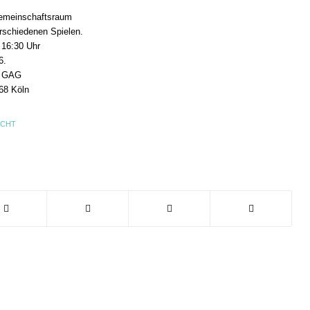
emeinschaftsraum
rschiedenen Spielen.
 16:30 Uhr
6.
r GAG
968 Köln
ICHT