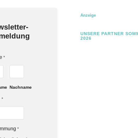
Anzeige
sletter-
UNSERE PARTNER SOM
meldung
2026
e
*
ame
Nachname
l
*
timmung
*