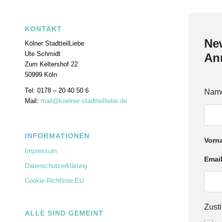
KONTAKT
New
Kölner StadtteilLiebe
Ute Schmidt
An
Zum Keltershof 22
50999 Köln
Tel: 0178 – 20 40 50 6
Nam
Mail:
mail@koelner-stadtteilliebe.de
INFORMATIONEN
Vorn
Impressum
Emai
Datenschutzerklärung
Cookie-Richtlinie EU
Z
Zus
ALLE SIND GEMEINT
u