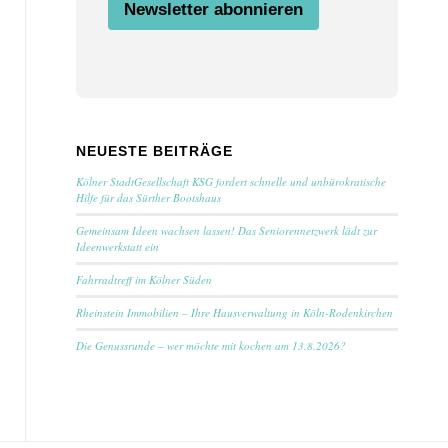
t
Newsletter abonnieren
i
m
m
u
n
g
NEUESTE BEITRÄGE
Kölner StadtGesellschaft KSG fordert schnelle und unbürokratische
Hilfe für das Sürther Bootshaus
Gemeinsam Ideen wachsen lassen! Das Seniorennetzwerk lädt zur
Ideenwerkstatt ein
Fahrradtreff im Kölner Süden
Rheinstein Immobilien – Ihre Hausverwaltung in Köln-Rodenkirchen
Die Genussrunde – wer möchte mit kochen am 13.8.2026?