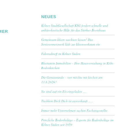
NEUES
Kölner StadtGesellschaft KSG fordert schnelle und
unbürokratische Hilfe für das Sürther Bootshaus
MER
Gemeinsam Ideen wachsen lassen! Das
Seniorennetzwerk lädt zur Ideenwerkstatt ein
Fahrradtreff im Kölner Süden
Rheinstein Immobilien – Ihre Hausverwaltung in Köln-
Rodenkirchen
Die Genussrunde – wer möchte mit kochen am
13.8.2026?
Sie sind auf ein Eis eingeladen ….
Tischlein Deck Dich ist ausverkauft …..
Immer mehr Unternehmen suchen Fachangestellte
Prinzliche Bodenbeläge – Experte für Bodenbeläge im
Kölner Süden seit 1959