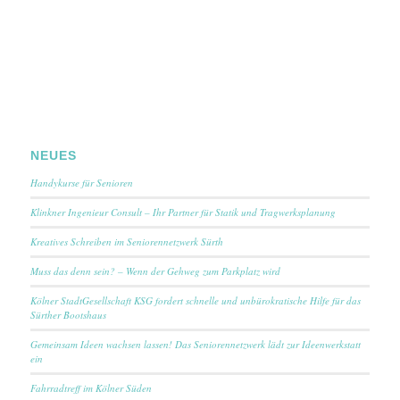
NEUES
Handykurse für Senioren
Klinkner Ingenieur Consult – Ihr Partner für Statik und Tragwerksplanung
Kreatives Schreiben im Seniorennetzwerk Sürth
Muss das denn sein? – Wenn der Gehweg zum Parkplatz wird
Kölner StadtGesellschaft KSG fordert schnelle und unbürokratische Hilfe für das
Sürther Bootshaus
Gemeinsam Ideen wachsen lassen! Das Seniorennetzwerk lädt zur Ideenwerkstatt
ein
Fahrradtreff im Kölner Süden