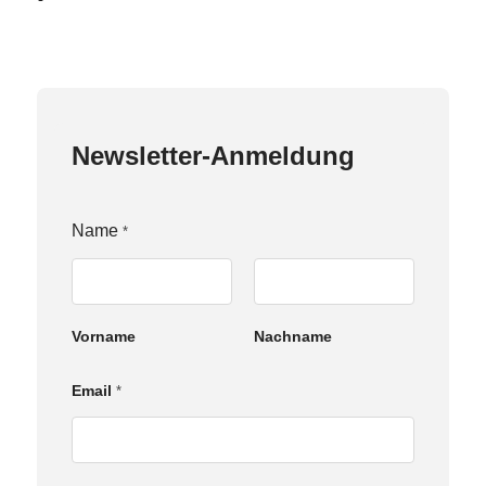
Newsletter-Anmeldung
Name
*
Vorname
Nachname
E
Email
*
m
a
i
l