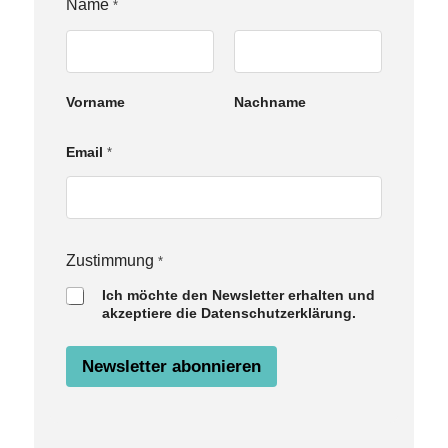
Name
*
Vorname
Nachname
Email
*
Z
Zustimmung
*
u
Ich möchte den Newsletter erhalten und
s
akzeptiere die Datenschutzerklärung.
t
i
m
Newsletter abonnieren
m
u
n
g
N