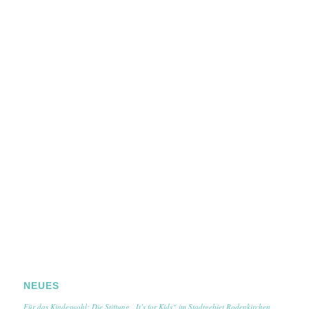
NEUES
Für das Kindeswohl: Die Stiftung „It’s for Kids“ im Stadtgebiet Rodenkirchen