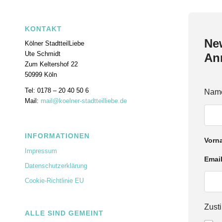
KONTAKT
New
Kölner StadtteilLiebe
Ute Schmidt
An
Zum Keltershof 22
50999 Köln
Tel: 0178 – 20 40 50 6
Nam
Mail:
mail@koelner-stadtteilliebe.de
INFORMATIONEN
Vorn
Impressum
Z
Emai
Datenschutzerklärung
u
s
Cookie-Richtlinie EU
t
i
m
Zus
m
ALLE SIND GEMEINT
u