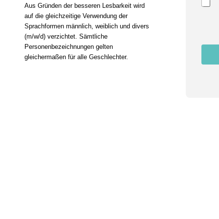
Aus Gründen der besseren Lesbarkeit wird
n
auf die gleichzeitige Verwendung der
g
N
Sprachformen männlich, weiblich und divers
a
(m/w/d) verzichtet. Sämtliche
m
Personenbezeichnungen gelten
e
gleichermaßen für alle Geschlechter.
E
m
a
i
l