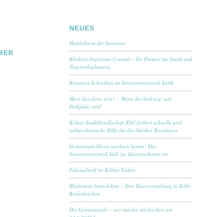
NEUES
Handykurse für Senioren
MER
Klinkner Ingenieur Consult – Ihr Partner für Statik und
Tragwerksplanung
Kreatives Schreiben im Seniorennetzwerk Sürth
Muss das denn sein? – Wenn der Gehweg zum
Parkplatz wird
Kölner StadtGesellschaft KSG fordert schnelle und
unbürokratische Hilfe für das Sürther Bootshaus
Gemeinsam Ideen wachsen lassen! Das
Seniorennetzwerk lädt zur Ideenwerkstatt ein
Fahrradtreff im Kölner Süden
Rheinstein Immobilien – Ihre Hausverwaltung in Köln-
Rodenkirchen
Die Genussrunde – wer möchte mit kochen am