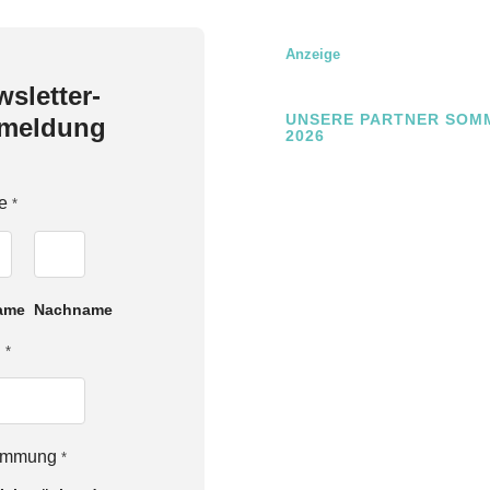
Anzeige
sletter-
UNSERE PARTNER SOM
meldung
2026
e
*
ame
Nachname
l
*
timmung
*