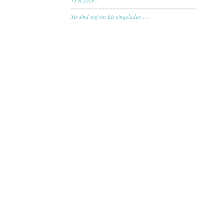
13.8.2026?
Sie sind auf ein Eis eingeladen ….