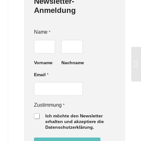
Newsletter-
Anmeldung
Name
*
Vorname
Nachname
Email
*
E
Zustimmung
*
m
Ich möchte den Newsletter
a
erhalten und akzeptiere die
i
Datenschutzerklärung.
l
N
a