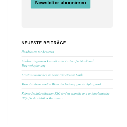
Newsletter abonnieren
m
e
Z
u
s
t
i
m
NEUESTE BEITRÄGE
m
u
Handykurse für Senioren
n
g
Klinkner Ingenieur Consult – Ihr Partner für Statik und
Tragwerksplanung
Kreatives Schreiben im Seniorennetzwerk Sürth
Muss das denn sein? – Wenn der Gehweg zum Parkplatz wird
Kölner StadtGesellschaft KSG fordert schnelle und unbürokratische
Hilfe für das Sürther Bootshaus