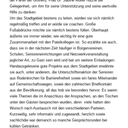
der Partei der Grünen). Frau Dr. Sabine Müller nutzte die
Gelegenheit, um ihm für seine Unterstützung und seine wertvolle
Hilfe zu danken.
Um das Stadtgebiet bestens zu leiten, würden sie sich nämlich
regelmäßig treffen und er würde sie coachen. Große
Fußabdrücke möchte sie nämlich bestens füllen. Überhaupt
äußerte sie immer wieder, wie wichtig ihr eine gute
Zusammenarbeit mit den Pateikollegen ist. So erzählte sie auch,
dass sie in der nächsten Zeit häufiger in Bürgervereinen,
Schulen, Senioreneinrichtungen und Netzwerkveranstaltung
jeglicher Art, zu Gast sein wird und bat um weitere Einladungen.
Handausgelesene gute Projekte aus dem Stadtgebiet erwähnte
sie auch, unter anderem, die Unterschriftenaktion der Senioren
aus Rodenkirchen für Barrierefreiheit sowie ein faires Miteinander
auf Gemeinschaftswegen, sowie den zahlreichen Briefkontakt
aus der Bevölkerung, all das hob sie besonders hervor. Es waren
viele Themen die im Anaschluss der Ansprachen, an den Tischen
unter den Gästen besprochen wurden, denn viele hatten den
Wunsch nach Austausch mit den verschiedenen Parteien.
Kurzweilig, sehr informativ und zugewandt, herzlich sowie
sachlichdie war demanch so manche Gesprächsrunden bei
kühlen Getränken.