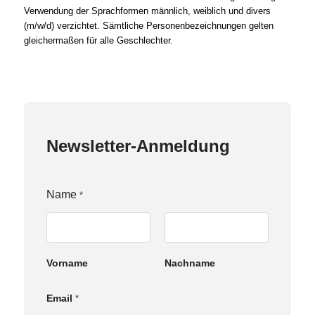
Verwendung der Sprachformen männlich, weiblich und divers
(m/w/d) verzichtet. Sämtliche Personenbezeichnungen gelten
gleichermaßen für alle Geschlechter.
Newsletter-Anmeldung
N
Name
*
a
m
e
E
m
Vorname
Nachname
a
i
l
Email
*
Z