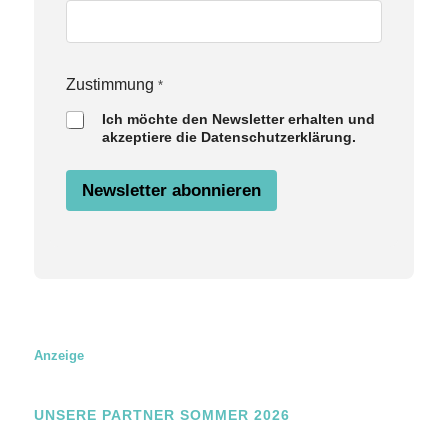
u
s
t
i
m
Zustimmung
*
m
u
Ich möchte den Newsletter erhalten und
n
akzeptiere die Datenschutzerklärung.
g
Newsletter abonnieren
Anzeige
UNSERE PARTNER SOMMER 2026