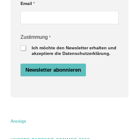
E
Email
*
m
a
i
l
Z
u
Zustimmung
*
s
Ich möchte den Newsletter erhalten und
t
akzeptiere die Datenschutzerklärung.
i
m
m
Newsletter abonnieren
u
n
g
N
a
m
e
Anzeige