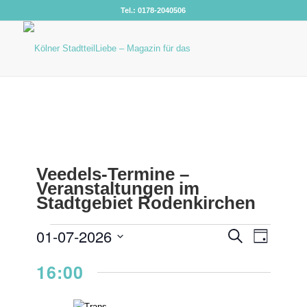
Tel.: 0178-2040506
VERANSTALTUNGEN
VERANS
01-07-2026
Veranst
Suche
Tag
Ansicht
SUCHE
FÜR
Datum
Navigat
16:00
UND
wählen.
1.
ANSICHT
JULI