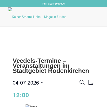
Tel.: 0178-2040506
VERANSTALTUNGEN
VERANS
04-07-2026
Veranst
Suche
Tag
Ansicht
SUCHE
FÜR
Datum
Navigat
12:00
UND
wählen.
4.
ANSICHT
JULI