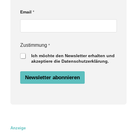
E
Email
*
m
a
i
l
Z
u
Zustimmung
*
s
Ich möchte den Newsletter erhalten und
t
akzeptiere die Datenschutzerklärung.
i
m
m
Newsletter abonnieren
u
n
g
N
a
m
e
Anzeige