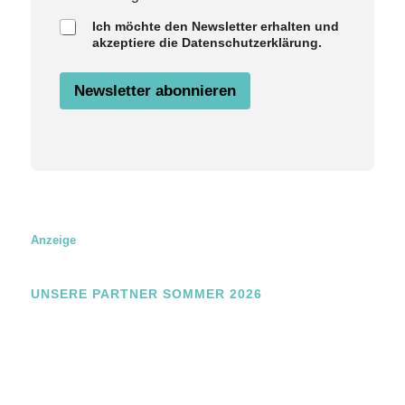
m
Ich möchte den Newsletter erhalten und
a
akzeptiere die Datenschutzerklärung.
i
l
N
Newsletter abonnieren
a
m
e
Z
u
s
t
i
m
m
Anzeige
u
n
g
UNSERE PARTNER SOMMER 2026