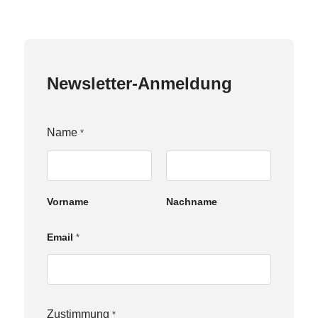
Newsletter-Anmeldung
Name
*
Vorname
Nachname
Email
*
E
Zustimmung
*