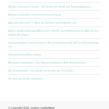
Klinkner Ingenieur Consult – Ihr Partner für Statik und Tragwerksplanung
Kreatives Schreiben im Seniorennetzwerk Sürth
Muss das denn sein? – Wenn der Gehweg zum Parkplatz wird
Kölner StadtGesellschaft KSG fordert schnelle und unbürokratische Hilfe für das
Sürther Bootshaus
Gemeinsam Ideen wachsen lassen! Das Seniorennetzwerk lädt zur Ideenwerkstatt
ein
Fahrradtreff im Kölner Süden
Rheinstein Immobilien – Ihre Hausverwaltung in Köln-Rodenkirchen
Die Genussrunde – wer möchte mit kochen am 13.8.2026?
Sie sind auf ein Eis eingeladen ….
© Copyright 2026- koelner-stadtteilliebe