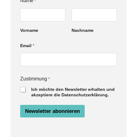
Name
*
Vorname
Nachname
E
Email
*
m
a
i
l
Z
u
Zustimmung
*
s
Ich möchte den Newsletter erhalten und
t
akzeptiere die Datenschutzerklärung.
i
m
m
Newsletter abonnieren
u
n
g
N
a