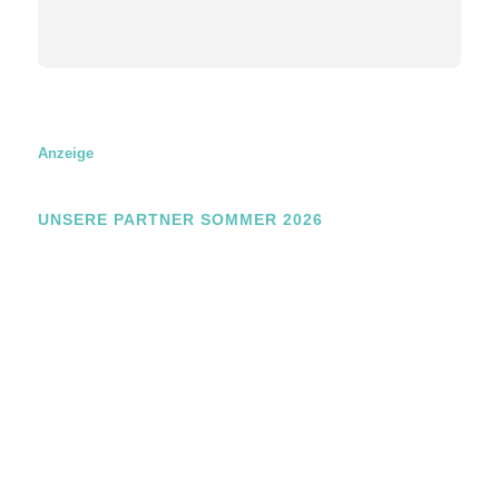
e
Z
u
s
t
i
m
m
Anzeige
u
n
g
UNSERE PARTNER SOMMER 2026