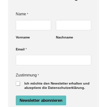
Name
*
Vorname
Nachname
Email
*
E
Zustimmung
*
m
Ich möchte den Newsletter erhalten und
a
akzeptiere die Datenschutzerklärung.
i
l
N
Newsletter abonnieren
a
m