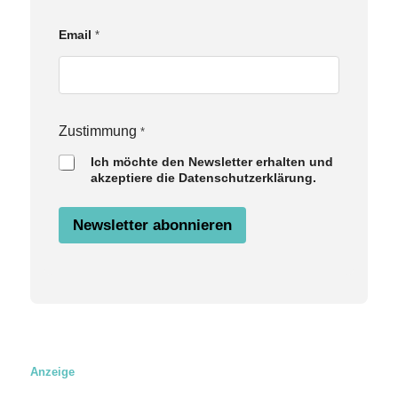
Email
*
Z
Zustimmung
*
u
Ich möchte den Newsletter erhalten und
s
akzeptiere die Datenschutzerklärung.
t
i
m
Newsletter abonnieren
m
u
n
g
E
m
a
i
l
N
Anzeige
a