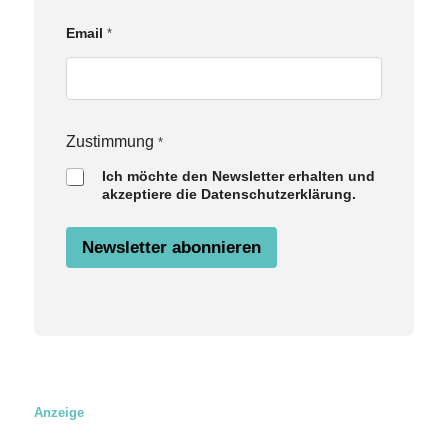
N
Email
*
a
m
e
E
m
a
Zustimmung
*
i
Ich möchte den Newsletter erhalten und
l
akzeptiere die Datenschutzerklärung.
Z
u
s
Newsletter abonnieren
t
i
m
m
u
n
g
Anzeige