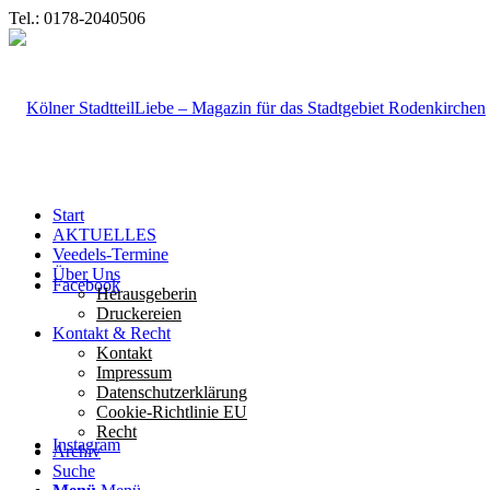
Tel.: 0178-2040506
Start
AKTUELLES
Veedels-Termine
Über Uns
Facebook
Herausgeberin
Druckereien
Kontakt & Recht
Kontakt
Impressum
Datenschutzerklärung
Cookie-Richtlinie EU
Recht
Instagram
Archiv
Suche