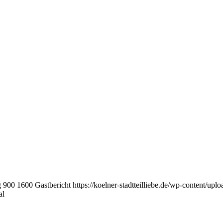
g
900
1600
Gastbericht
https://koelner-stadtteilliebe.de/wp-content/up
al